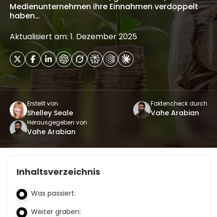
Medienunternehmen ihre Einnahmen verdoppelt
haben…
Aktualisiert am: 1. Dezember 2025
Erstellt von
Faktencheck durch
Shelley Seale
Vahe Arabian
Herausgegeben von
Vahe Arabian
Inhaltsverzeichnis
Was passiert:
Weiter graben: