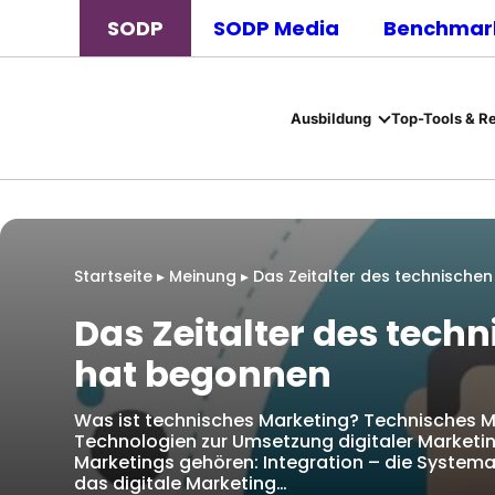
SODP
SODP Media
Benchmark
Ausbildung
Top-Tools & R
Startseite
▸
Meinung
▸
Das Zeitalter des technische
Das Zeitalter des tech
hat begonnen
Was ist technisches Marketing? Technisches Mar
Technologien zur Umsetzung digitaler Marketi
Marketings gehören: Integration – die System
das digitale Marketing…