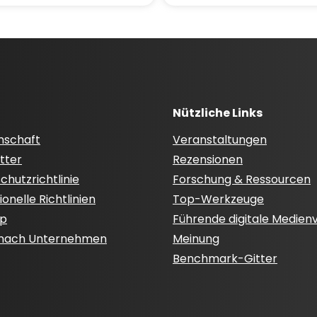
Nützliche Links
nschaft
Veranstaltungen
tter
Rezensionen
hutzrichtlinie
Forschung & Ressourcen
onelle Richtlinien
Top-Werkzeuge
ap
Führende digitale Medien
 nach Unternehmen
Meinung
Benchmark-Gitter