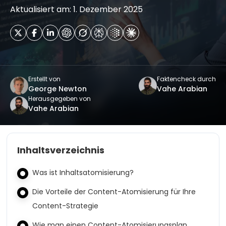
Aktualisiert am: 1. Dezember 2025
Erstellt von
Faktencheck durch
George Newton
Vahe Arabian
Herausgegeben von
Vahe Arabian
Inhaltsverzeichnis
Was ist Inhaltsatomisierung?
Die Vorteile der Content-Atomisierung für Ihre
Content-Strategie
Wie man einen Content-Atomisierungsplan