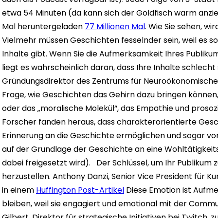
etwa 54 Minuten (da kann sich der Goldfisch warm anzieh
Mal heruntergeladen
77 Millionen Mal
.
Wie Sie sehen, wi
Vielmehr müssen Geschichten fesselnder sein, weil es so
Inhalte gibt. Wenn Sie die Aufmerksamkeit Ihres Publik
liegt es wahrscheinlich daran, dass Ihre Inhalte schlecht 
Gründungsdirektor des Zentrums für Neuroökonomische St
Frage, wie Geschichten das Gehirn dazu bringen können,
oder das „moralische Molekül“, das Empathie und prosoz
Forscher fanden heraus, dass charakterorientierte Ges
Erinnerung an die Geschichte ermöglichen und sogar vor
auf der Grundlage der Geschichte an eine Wohltätigkeits
dabei freigesetzt wird).
Der Schlüssel, um Ihr Publikum z
herzustellen. Anthony Danzi, Senior Vice President für K
in einem
Huffington Post-Artikel
Diese Emotion ist Aufme
bleiben, weil sie engagiert und emotional mit der Commu
Gilbert, Direktor für strategische Initiativen bei Twitc