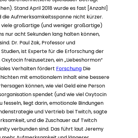
en). Stand April 2018 wurde es fast [Anzahl]
rd die Aufmerksamkeitsspanne nicht kürzer.
 viele großartige (und weniger großartige)
ums nur acht Sekunden lang halten können,
sind.
Dr. Paul Zak, Professor und
udien, ist Experte für die Erforschung der
 Oxytocin freizusetzen, ein „Liebeshormon“
iales Verhalten fördert
Forschung
Die
chichten mit emotionalem Inhalt eine bessere
hersagen können, wie viel Geld eine Person
organisation spendet (und wie viel Oxytocin
u fesseln, liegt darin, emotionale Bindungen
undenstrategie und Vertrieb bei Twitch, sagte
rksamkeit, und die Zuschauer auf Twitch
nity verbunden sind. Das führt laut Jeremy
h, zu mehr Aufmerksamkeit und längerer