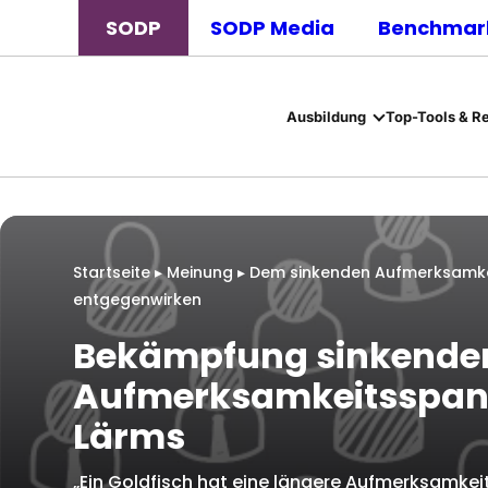
SODP
SODP Media
Benchmark
Ausbildung
Top-Tools & R
Startseite
▸
Meinung
▸
Dem sinkenden Aufmerksamkei
entgegenwirken
Bekämpfung sinkende
Aufmerksamkeitsspanne
Lärms
„Ein Goldfisch hat eine längere Aufmerksamkei