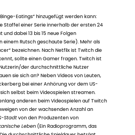
„Binge-Eatings“ hinzugefügt werden kann:
e Staffel einer Serie innerhalb der ersten 24
und dabei 13 bis 15 neue Folgen
in einem Rutsch geschaute Serie). Mehr als
acer“ bezeichnen.
Nach Netflix ist Twitch die
nnt, sollte einen Gamer fragen. Twitch ist
 Nutzerin/der durchschnittliche Nutzer
hauen sie sich an? Neben Videos von Leuten,
ckerberg bei einer Anhörung vor dem US-
 sich selbst beim Videospielen streamen.
enlang anderen beim Videospielen auf Twitch
hweigen von der wachsenden Anzahl an
S-Stadt
von den Produzenten von
kanische Leben
(Ein Radioprogramm, das
Die durchschnittliche Spieldauer beträgt