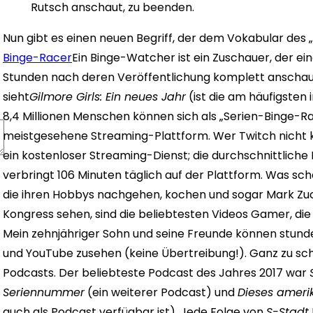
Rutsch anschaut, zu beenden.
Nun gibt es einen neuen Begriff, der dem Vokabular des 
Binge-Racer
Ein Binge-Watcher ist ein Zuschauer, der ein
Stunden nach deren Veröffentlichung komplett anschaut 
sieht
Gilmore Girls: Ein neues Jahr
(ist die am häufigsten 
8,4 Millionen Menschen können sich als „Serien-Binge-R
meistgesehene Streaming-Plattform. Wer Twitch nicht ke
ein kostenloser Streaming-Dienst; die durchschnittliche
verbringt 106 Minuten täglich auf der Plattform. Was sc
die ihren Hobbys nachgehen, kochen und sogar Mark Zu
Kongress sehen, sind die beliebtesten Videos Gamer, die
Mein zehnjähriger Sohn und seine Freunde können stund
und YouTube zusehen (keine Übertreibung!).
Ganz zu sc
Podcasts. Der beliebteste Podcast des Jahres 2017 war
Seriennummer
(ein weiterer Podcast) und
Dieses ameri
auch als Podcast verfügbar ist). Jede Folge von
S-Stadt