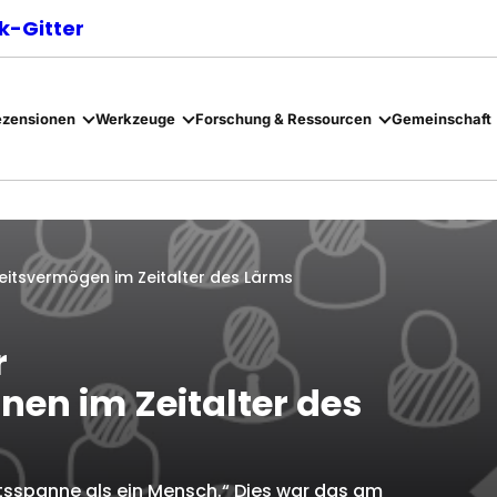
-Gitter
ezensionen
Werkzeuge
Forschung & Ressourcen
Gemeinschaft
tsvermögen im Zeitalter des Lärms
r
n im Zeitalter des
tsspanne als ein Mensch.“ Dies war das am