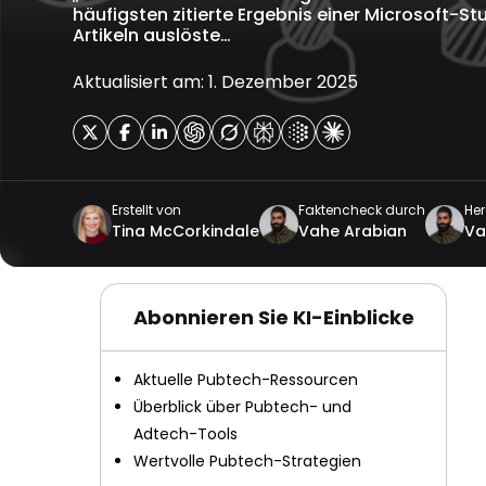
häufigsten zitierte Ergebnis einer Microsoft-St
Artikeln auslöste…
Aktualisiert am: 1. Dezember 2025
Erstellt von
Faktencheck durch
He
Tina McCorkindale
Vahe Arabian
Va
Abonnieren Sie KI-Einblicke
Aktuelle Pubtech-Ressourcen
Überblick über Pubtech- und
Adtech-Tools
Wertvolle Pubtech-Strategien