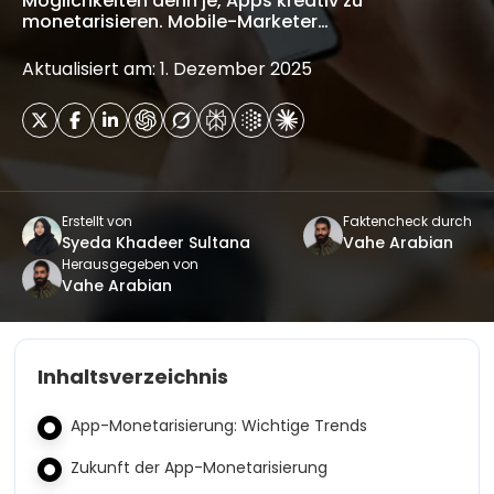
Möglichkeiten denn je, Apps kreativ zu
monetarisieren. Mobile-Marketer…
Aktualisiert am: 1. Dezember 2025
Erstellt von
Faktencheck durch
Syeda Khadeer Sultana
Vahe Arabian
Herausgegeben von
Vahe Arabian
Inhaltsverzeichnis
App-Monetarisierung: Wichtige Trends
Zukunft der App-Monetarisierung