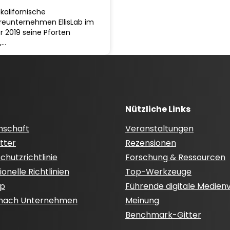
 kalifornische
reunternehmen EllisLab im
 2019 seine Pforten
,…
Nützliche Links
nschaft
Veranstaltungen
tter
Rezensionen
hutzrichtlinie
Forschung & Ressourcen
onelle Richtlinien
Top-Werkzeuge
ap
Führende digitale Medien
 nach Unternehmen
Meinung
Benchmark-Gitter