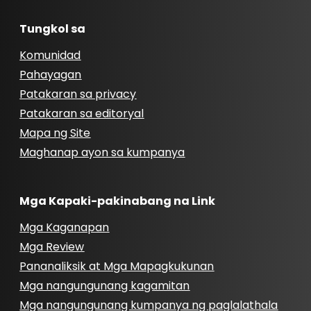
Tungkol sa
Komunidad
Pahayagan
Patakaran sa privacy
Patakaran sa editoryal
Mapa ng Site
Maghanap ayon sa kumpanya
Mga Kapaki-pakinabang na Link
Mga Kaganapan
Mga Review
Pananaliksik at Mga Mapagkukunan
Mga nangungunang kagamitan
Mga nangungunang kumpanya ng paglalathala