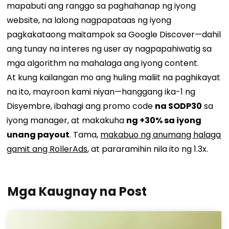
mapabuti ang ranggo sa paghahanap ng iyong
website, na lalong nagpapataas ng iyong
pagkakataong maitampok sa Google Discover—dahil
ang tunay na interes ng user ay nagpapahiwatig sa
mga algorithm na mahalaga ang iyong content.
At kung kailangan mo ang huling maliit na paghikayat
na ito, mayroon kami niyan—hanggang ika-1 ng
Disyembre, ibahagi ang promo code
na SODP30
sa
iyong manager, at makakuha
ng +30% sa iyong
unang payout
. Tama,
makabuo ng anumang halaga
gamit ang RollerAds
, at pararamihin nila ito ng 1.3x.
Mga Kaugnay na Post