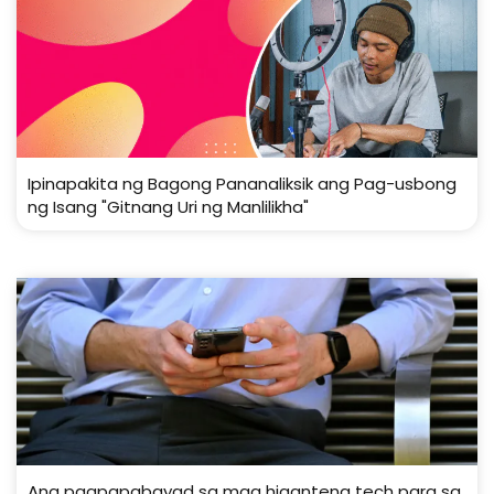
Ipinapakita ng Bagong Pananaliksik ang Pag-usbong
ng Isang "Gitnang Uri ng Manlilikha"
Ang pagpapabayad sa mga higanteng tech para sa