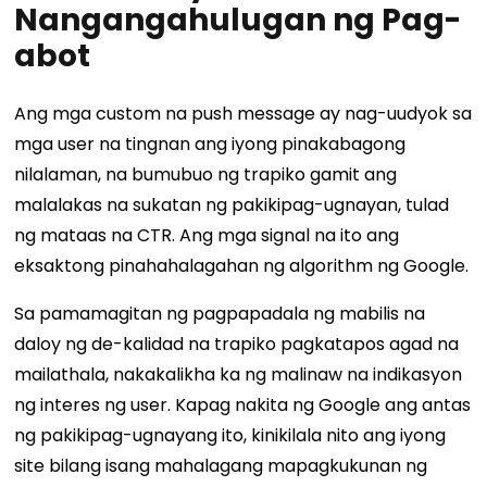
Nangangahulugan ng Pag-
abot
Ang mga custom na push message ay nag-uudyok sa
mga user na tingnan ang iyong pinakabagong
nilalaman, na bumubuo ng trapiko gamit ang
malalakas na sukatan ng pakikipag-ugnayan, tulad
ng mataas na CTR. Ang mga signal na ito ang
eksaktong pinahahalagahan ng algorithm ng Google.
Sa pamamagitan ng pagpapadala ng mabilis na
daloy ng de-kalidad na trapiko pagkatapos agad na
mailathala, nakakalikha ka ng malinaw na indikasyon
ng interes ng user. Kapag nakita ng Google ang antas
ng pakikipag-ugnayang ito, kinikilala nito ang iyong
site bilang isang mahalagang mapagkukunan ng