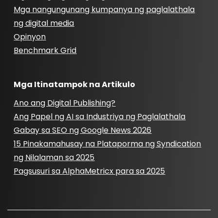
Mga nangungunang kumpanya ng paglalathala
ng digital media
Opinyon
Benchmark Grid
Mga Itinatampok na Artikulo
Ano ang Digital Publishing?
Ang Papel ng AI sa Industriya ng Paglalathala
Gabay sa SEO ng Google News 2026
15 Pinakamahusay na Plataporma ng Syndication
ng Nilalaman sa 2025
Pagsusuri sa AlphaMetricx para sa 2025