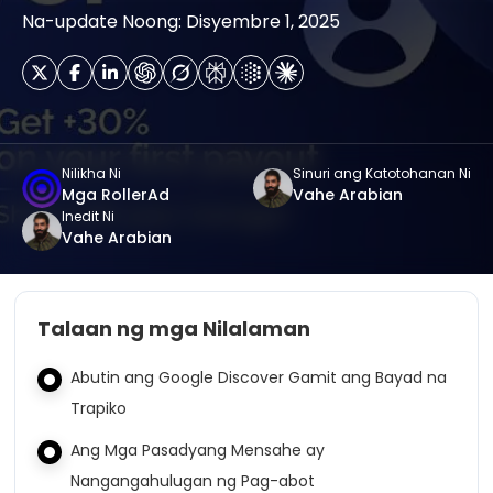
Na-update Noong: Disyembre 1, 2025
Nilikha Ni
Sinuri ang Katotohanan Ni
Mga RollerAd
Vahe Arabian
Inedit Ni
Vahe Arabian
Talaan ng mga Nilalaman
Abutin ang Google Discover Gamit ang Bayad na
Trapiko
Ang Mga Pasadyang Mensahe ay
Nangangahulugan ng Pag-abot