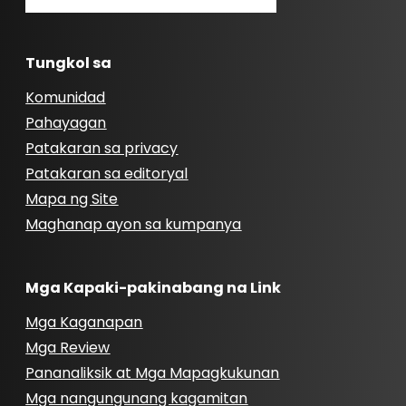
Tungkol sa
Komunidad
Pahayagan
Patakaran sa privacy
Patakaran sa editoryal
Mapa ng Site
Maghanap ayon sa kumpanya
Mga Kapaki-pakinabang na Link
Mga Kaganapan
Mga Review
Pananaliksik at Mga Mapagkukunan
Mga nangungunang kagamitan