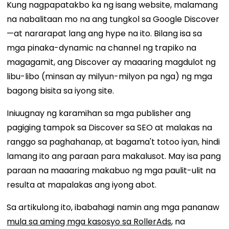
Kung nagpapatakbo ka ng isang website, malamang
na nabalitaan mo na ang tungkol sa Google Discover
—at nararapat lang ang hype na ito. Bilang isa sa
mga pinaka-dynamic na channel ng trapiko na
magagamit, ang Discover ay maaaring magdulot ng
libu-libo (minsan ay milyun-milyon pa nga) ng mga
bagong bisita sa iyong site.
Iniuugnay ng karamihan sa mga publisher ang
pagiging tampok sa Discover sa SEO at malakas na
ranggo sa paghahanap, at bagama't totoo iyan, hindi
lamang ito ang paraan para makalusot. May isa pang
paraan na maaaring makabuo ng mga paulit-ulit na
resulta at mapalakas ang iyong abot.
Sa artikulong ito, ibabahagi namin ang mga pananaw
mula sa aming mga kasosyo sa RollerAds
, na