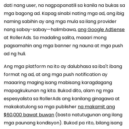
dati nang user, na nagpapanatili sa kanila na bukas sa
mga bagong ad. Kapag sinabi nating mga ad, ang ibig
naming sabihin ay ang mga mula sa ilang provider
nang sabay-sabay—halimbawa,
ang Google AdSense
at RollerAds. Sa madaling salita, maaari mong
pagsamahin ang mga banner ng nauna at mga push
ad ng huli.
Ang mga platform na ito ay dalubhasa sa iba't ibang
format ng ad, at ang mga push notification ay
maaaring maging isang mabisang karagdagang
mapagkukunan ng kita. Bukod dito, alam ng mga
espesyalista sa RollerAds ang kanilang ginagawa at
makakatulong sa mga publisher
na makamit ang
$60,000 bawat buwan
(basta natutugunan ang ilang
mga paunang kondisyon). Bukod pa rito, bilang isang