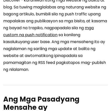
Discover—karaniwan itong mga website ng balita at
blog. Sa tuwing maglalabas ang naturang website ng
bagong artikulo, bumibili sila ng push traffic upang
mapalakas ang publikasyon sa mga bisita, at kasama
ng bayad na trapiko, nagpapadala sila ng
mga
custom na push notification
sa kanilang
kasalukuyang user base. Ang mga mensaheng ito ay
naglalaman ng sariling mga update at balita ng
website at awtomatikong ipinapadala sa
pamamagitan ng RSS feed pagkatapos mag-publish
ng nilalaman.
Ang Mga Pasadyang
Mensahe ay