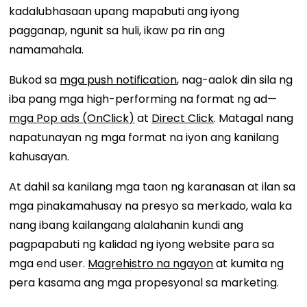
kadalubhasaan upang mapabuti ang iyong
pagganap, ngunit sa huli, ikaw pa rin ang
namamahala.
Bukod sa
mga push notification
, nag-aalok din sila ng
iba pang mga high-performing na format ng ad—
mga Pop ads (OnClick)
at
Direct Click
. Matagal nang
napatunayan ng mga format na iyon ang kanilang
kahusayan.
At dahil sa kanilang mga taon ng karanasan at ilan sa
mga pinakamahusay na presyo sa merkado, wala ka
nang ibang kailangang alalahanin kundi ang
pagpapabuti ng kalidad ng iyong website para sa
mga end user.
Magrehistro na ngayon
at kumita ng
pera kasama ang mga propesyonal sa marketing.