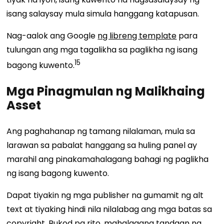
isang salaysay mula simula hanggang katapusan.
Nag-aalok ang Google
ng libreng template
para
tulungan ang mga tagalikha sa paglikha ng isang
15
bagong kuwento.
Mga Pinagmulan ng Malikhaing
Asset
Ang paghahanap ng tamang nilalaman, mula sa
larawan sa pabalat hanggang sa huling panel ay
marahil ang pinakamahalagang bahagi ng paglikha
ng isang bagong kuwento.
Dapat tiyakin ng mga publisher na gumamit ng alt
text at tiyaking hindi nila nilalabag ang mga batas sa
copyright. Bukod pa rito, mahalagang tandaan na