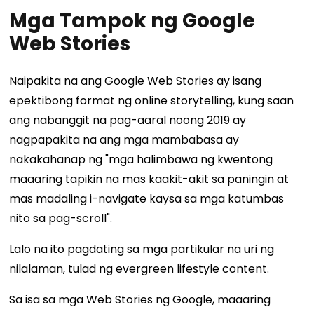
Mga Tampok ng Google
Web Stories
Naipakita na ang Google Web Stories ay isang
epektibong format ng online storytelling, kung saan
ang nabanggit na pag-aaral noong 2019 ay
nagpapakita na ang mga mambabasa ay
nakakahanap ng "mga halimbawa ng kwentong
maaaring tapikin na mas kaakit-akit sa paningin at
mas madaling i-navigate kaysa sa mga katumbas
nito sa pag-scroll".
Lalo na ito pagdating sa mga partikular na uri ng
nilalaman, tulad ng evergreen lifestyle content.
Sa isa sa mga Web Stories ng Google, maaaring