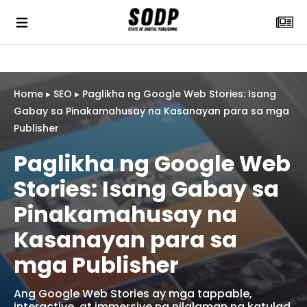
Home
▸
SEO
▸
Paglikha ng Google Web Stories: Isang
Gabay sa Pinakamahusay na Kasanayan para sa mga
Publisher
Paglikha ng Google Web
Stories: Isang Gabay sa
Pinakamahusay na
Kasanayan para sa
mga Publisher
Ang Google Web Stories ay mga tappable,
interactive, at immersive na nilalaman na katulad