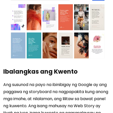
Ibalangkas ang Kwento
Ang susunod na payo na ibinibigay ng Google ay ang
paggawa ng storyboard na nagpapakita kung anong
mga imahe, at
nilalaman
, ang lilitaw sa bawat panel
ng kuwento. Ang isang mahusay na Web Story ay
tiyak na iyon, isang kuwento na nagsasalaysay ng