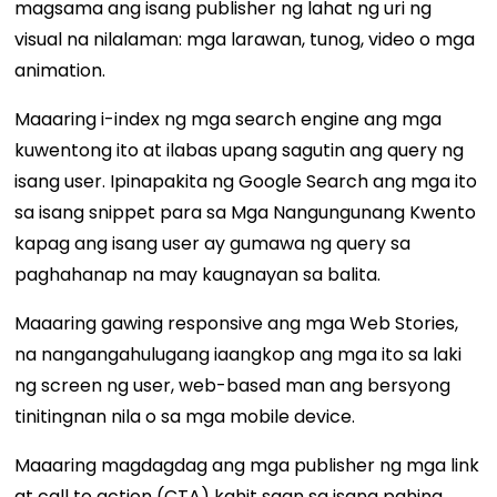
magsama ang isang publisher ng lahat ng uri ng
visual na nilalaman: mga larawan, tunog, video o mga
animation.
Maaaring i-index ng mga search engine ang mga
kuwentong ito at ilabas upang sagutin ang query ng
isang user. Ipinapakita ng Google Search ang mga ito
sa isang snippet para sa Mga Nangungunang Kwento
kapag ang isang user ay gumawa ng query sa
paghahanap na may kaugnayan sa balita.
Maaaring gawing responsive ang mga Web Stories,
na nangangahulugang iaangkop ang mga ito sa laki
ng screen ng user, web-based man ang bersyong
tinitingnan nila o sa mga mobile device.
Maaaring magdagdag ang mga publisher ng mga link
at call to action (CTA) kahit saan sa isang pahina.