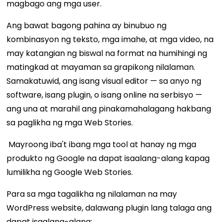
magbago ang mga user.
Ang bawat bagong pahina ay binubuo ng
kombinasyon ng teksto, mga imahe, at mga video, na
may katangian ng biswal na format na humihingi ng
matingkad at mayaman sa grapikong nilalaman.
Samakatuwid, ang isang visual editor — sa anyo ng
software, isang plugin, o isang online na serbisyo —
ang una at marahil ang pinakamahalagang hakbang
sa paglikha ng mga Web Stories.
Mayroong iba't ibang mga tool at hanay ng mga
produkto ng Google na dapat isaalang-alang kapag
lumilikha ng Google Web Stories.
Para sa mga tagalikha ng nilalaman na may
WordPress website, dalawang plugin lang talaga ang
dapat isaalang-alang: