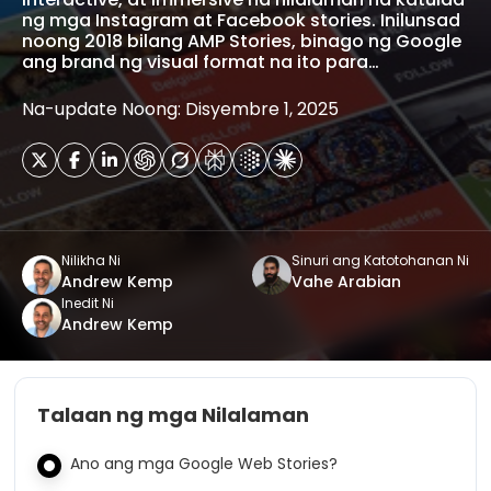
ng mga Instagram at Facebook stories. Inilunsad
noong 2018 bilang AMP Stories, binago ng Google
ang brand ng visual format na ito para…
Na-update Noong: Disyembre 1, 2025
Nilikha Ni
Sinuri ang Katotohanan Ni
Andrew Kemp
Vahe Arabian
Inedit Ni
Andrew Kemp
Talaan ng mga Nilalaman
Ano ang mga Google Web Stories?