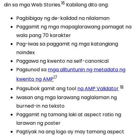
16
din sa mga Web Stories.
Kabilang dito ang:
Pagbibigay ng de-kalidad na nilalaman
Paggamit ng mga mapaglarawang pamagat na
wala pang 70 karakter
Pag-iwas sa paggamit ng mga katangiang
noindex
Paggawa ng kwento na self-canonical
Pagsunod sa
mga alituntunin ng metadata ng
17
kwento ng AMP
18
Pagsubok gamit ang
tool
na AMP Validator
Iwasan ang mga larawang naglalaman ng
burned-in na teksto
Paggamit ng tamang laki at aspect ratio ng
larawan ng poster
Pagtiyak na ang logo ay may tamang aspect