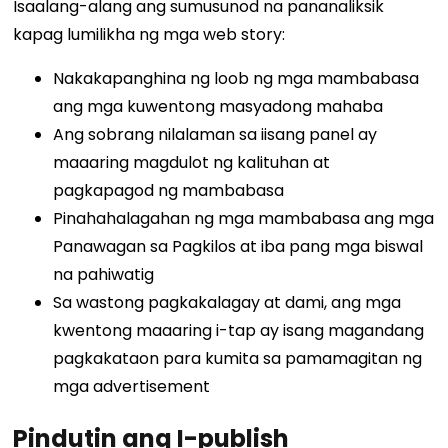
Isaalang-alang ang
sumusunod
na pananaliksik
kapag lumilikha ng mga web story:
Nakakapanghina ng loob ng mga mambabasa
ang mga kuwentong masyadong mahaba
Ang sobrang nilalaman sa iisang panel ay
maaaring magdulot ng kalituhan at
pagkapagod ng mambabasa
Pinahahalagahan ng mga mambabasa ang mga
Panawagan sa Pagkilos at iba pang mga biswal
na pahiwatig
Sa wastong pagkakalagay at dami, ang mga
kwentong maaaring i-tap ay isang magandang
pagkakataon para kumita sa pamamagitan ng
mga advertisement
Pindutin ang I-publish