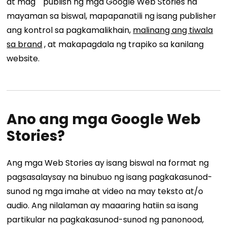
at mag
publish ng mga Google Web Stories na
mayaman sa biswal, mapapanatili ng isang publisher
ang kontrol sa pagkamalikhain,
malinang ang tiwala
sa brand
,
at makapagdala ng trapiko sa kanilang
website.
Ano ang mga Google Web
Stories?
Ang mga Web Stories ay isang biswal na format ng
pagsasalaysay na binubuo ng isang pagkakasunod-
sunod ng mga imahe at video na may teksto at/o
audio. Ang nilalaman ay maaaring hatiin sa isang
partikular na pagkakasunod-sunod ng panonood,