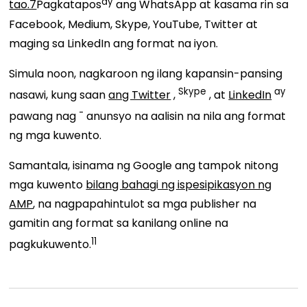
ay
tao.7
Pagkatapos
ang WhatsApp at kasama rin sa
Facebook, Medium, Skype, YouTube, Twitter at
maging sa LinkedIn ang format na iyon.
Simula noon, nagkaroon ng ilang kapansin-pansing
Skype
ay
nasawi, kung saan
ang Twitter
,
,
at
LinkedIn
-
pawang nag
anunsyo na aalisin na nila ang format
ng mga kuwento.
Samantala, isinama ng Google ang tampok nitong
mga kuwento
bilang bahagi ng ispesipikasyon ng
AMP
, na nagpapahintulot sa mga publisher na
gamitin ang format sa kanilang online na
11
pagkukuwento.