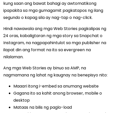
kung saan ang bawat bahagi ay awtomatikong
ipapakita sa mga gumagamit pagkatapos ng ilang
segundo o kapag sila ay nag-tap o nag-click.
Hindi nawawala ang mga Web Stories pagkalipas ng
24 oras, kabaligtaran ng mga story sa Snapchat o
Instagram, na nagpapahintulot sa mga publisher na
ilapat din ang format na ito sa evergreen na
nilalaman.
Ang mga Web Stories ay binuo sa AMP, na
nagmamana ng lahat ng kaugnay na benepisyo nito:
Maaari itong i-embed sa anumang website
Gagana ito sa kahit anong browser, mobile o
desktop
Mataas na bilis ng paglo-load