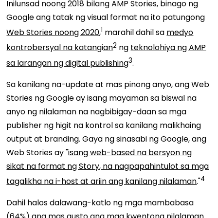
Inilunsad noong 2018 bilang AMP Stories, binago ng
Google ang tatak ng visual format na ito patungong
1
Web Stories noong 2020
,
marahil dahil sa
medyo
2
kontrobersyal na katangian
ng
teknolohiya ng AMP
3
sa larangan ng digital publishing
.
Sa kanilang na-update at mas pinong anyo, ang Web
Stories ng Google ay isang mayaman sa biswal na
anyo ng nilalaman na nagbibigay-daan sa mga
publisher ng higit na kontrol sa kanilang malikhaing
output at branding. Gaya ng sinasabi ng Google, ang
Web Stories ay
"
isang web-based na bersyon ng
sikat na format ng Story, na nagpapahintulot sa mga
4
tagalikha na i-host at ariin ang kanilang nilalaman
."
Dahil halos dalawang-katlo ng mga mambabasa
(64%) ang mas gusto ang mga kwentong nilalaman