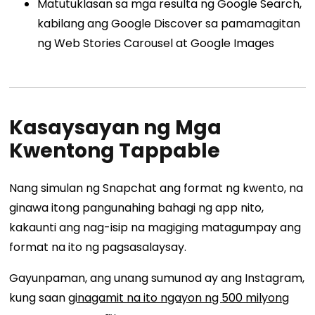
Matutuklasan sa mga resulta ng Google Search,
kabilang ang Google Discover sa pamamagitan
ng
Web Stories Carousel
at Google Images
Kasaysayan ng Mga
Kwentong Tappable
Nang simulan ng Snapchat ang format ng kwento, na
ginawa itong pangunahing bahagi ng app nito,
kakaunti ang nag-isip na magiging matagumpay ang
format na ito ng pagsasalaysay.
Gayunpaman, ang unang sumunod ay ang Instagram,
kung saan
ginagamit na ito ngayon ng 500 milyong