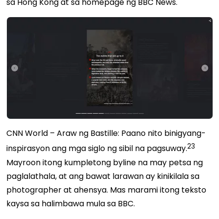
sa Hong Kong at sa homepage ng BBC News.
CNN World – Araw ng Bastille: Paano nito binigyang-
23
inspirasyon ang mga siglo ng sibil na pagsuway
.
Mayroon itong kumpletong byline na may petsa ng
paglalathala, at ang bawat larawan ay kinikilala sa
photographer at
ahensya
. Mas marami itong teksto
kaysa sa halimbawa mula sa BBC.