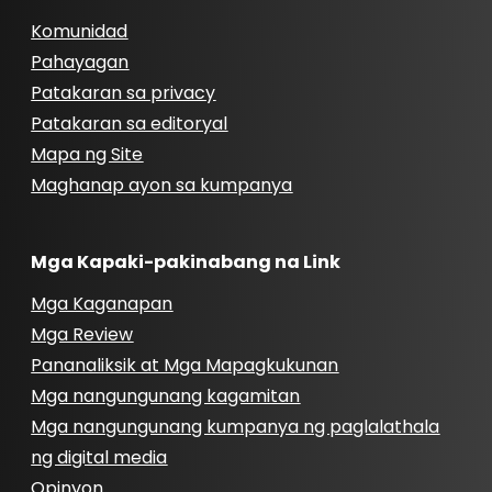
Komunidad
Pahayagan
Patakaran sa privacy
Patakaran sa editoryal
Mapa ng Site
Maghanap ayon sa kumpanya
Mga Kapaki-pakinabang na Link
Mga Kaganapan
Mga Review
Pananaliksik at Mga Mapagkukunan
Mga nangungunang kagamitan
Mga nangungunang kumpanya ng paglalathala
ng digital media
Opinyon