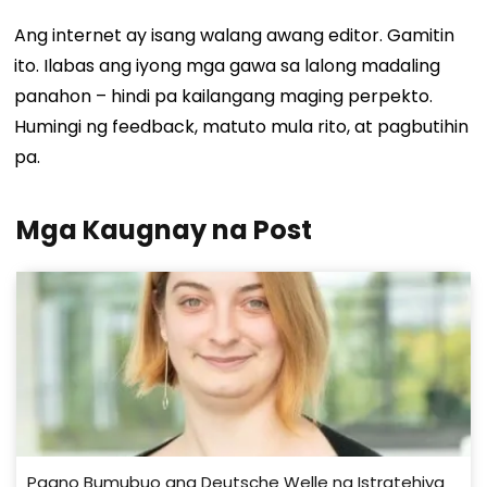
Ang internet ay isang walang awang editor. Gamitin
ito. Ilabas ang iyong mga gawa sa lalong madaling
panahon – hindi pa kailangang maging perpekto.
Humingi ng feedback, matuto mula rito, at pagbutihin
pa.
Mga Kaugnay na Post
Paano Bumubuo ang Deutsche Welle ng Istratehiya