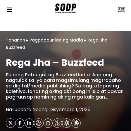
Tahanan
▸
Pagpapaunlad ng Madla
▸
Rega Jha –
Buzzfeed
Rega Jha – Buzzfeed
Punong Patnugot ng Buzzfeed India. Ano ang
nagtulak sa iyo para magsimulang magtrabaho
sa digital/media publishing? Sa pagtatapos ng
kolehiyo, lahat ng aking aktibong iniisip at bawat
pag-uusap namin ng aking mga kaibigan…
Na-update Noong: Disyembre 1, 2025