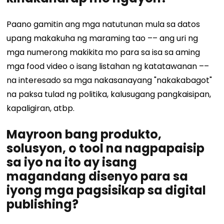
Paano gamitin ang mga natutunan mula sa datos
upang makakuha ng maraming tao –– ang uri ng
mga numerong makikita mo para sa isa sa aming
mga food video o isang listahan ng katatawanan ––
na interesado sa mga nakasanayang "nakakabagot"
na paksa tulad ng politika, kalusugang pangkaisipan,
kapaligiran, atbp.
Mayroon bang produkto,
solusyon, o tool na nagpapaisip
sa iyo na ito ay isang
magandang disenyo para sa
iyong mga pagsisikap sa digital
publishing?