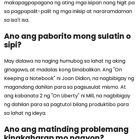
makapagpapagana ng ating mga isipan nang higit pa
sa pagpapalit-palit ng mga iniisip at nararamdaman
sa isa't isa.
Ano ang paborito mong sulatin o
sipi?
May dalawa na naging humubog sa lahat ng aking
ginagawa, at madalas kong binabalikan. Ang "On
Keeping a Notebook" ni Joan Didion, na nagbibigay ng
magandang dahilan para sa pagsusulat mismo. At
ang kabanata 2 ng "On Liberty" ni Mill, na nagbibigay
ng dahilan para sa pagtutol bilang produktibo para
sa lahat ng ideya.
Ano ang matinding problemang
kinakaharap mo ngayon?