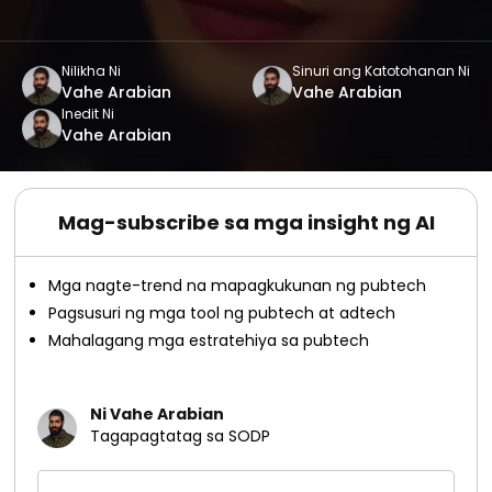
Nilikha Ni
Sinuri ang Katotohanan Ni
Vahe Arabian
Vahe Arabian
Inedit Ni
Vahe Arabian
Mag-subscribe sa mga insight ng AI
Mga nagte-trend na mapagkukunan ng pubtech
Pagsusuri ng mga tool ng pubtech at adtech
Mahalagang mga estratehiya sa pubtech
Ni Vahe Arabian
Tagapagtatag sa SODP