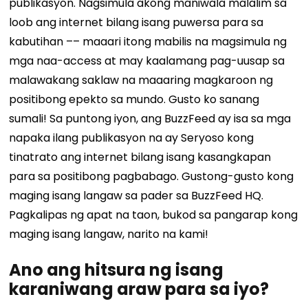
publikasyon. Nagsimula akong maniwala
malalim sa
loob
ang internet bilang isang puwersa para sa
kabutihan –– maaari itong mabilis na magsimula ng
mga naa-access at may kaalamang pag-uusap sa
malawakang saklaw na maaaring magkaroon ng
positibong epekto sa mundo. Gusto ko sanang
sumali! Sa puntong iyon, ang BuzzFeed ay isa sa mga
napaka
ilang publikasyon na
ay
Seryoso kong
tinatrato ang internet bilang isang kasangkapan
para sa positibong pagbabago. Gustong-gusto kong
maging isang langaw sa pader sa BuzzFeed HQ.
Pagkalipas ng apat na taon, bukod sa pangarap kong
maging isang langaw, narito na kami!
Ano ang hitsura ng isang
karaniwang araw para sa iyo?