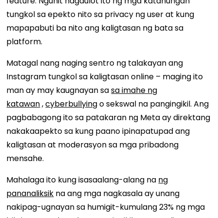
feature. Ngunit nagdulot ito ng mga katanungan
tungkol sa epekto nito sa privacy ng user at kung
mapapabuti ba nito ang kaligtasan ng bata sa
platform.
Matagal nang naging sentro ng talakayan ang
Instagram tungkol sa kaligtasan online – maging ito
man ay may kaugnayan sa
sa imahe ng
katawan
,
cyberbullying
o sekswal na pangingikil. Ang
pagbabagong ito sa patakaran ng Meta ay direktang
nakakaapekto sa kung paano ipinapatupad ang
kaligtasan at moderasyon sa mga pribadong
mensahe.
Mahalaga ito kung isasaalang-alang na
ng
pananaliksik
na ang mga nagkasala ay unang
nakipag-ugnayan sa humigit-kumulang 23% ng mga