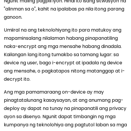
Ngunit maling pagpili iyon. Hindi ito isang sitwasyon na
"alinman sa o", kahit na ipalabas pa nila itong parang
ganoon.
Umiiral na ang teknolohiyang ito para matukoy ang
mapaminsalang nilalaman habang pinapanatiling
naka-encrypt ang mga mensahe habang dinadala.
Kailangan lang itong tumakbo sa tamang lugar: sa
device ng user, bago i-encrypt at ipadala ng device
ang mensahe, o pagkatapos nitong matanggap at i-
decrypt ito.
Ang mga pamamaraang on-device ay may
pinagtatalunang kasaysayan, at ang anumang pag-
deploy ay dapat na tunay na pinapanatili ang privacy
ayon sa disenyo. Ngunit dapat timbangin ng mga
kumpanya ng teknolohiya ang pagtutol laban sa mga