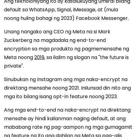
Ang teknolohiyang ito ay kasalukuyang umiiral bilang
default sa WhatsApp, Signal, iMessage, at (mula
noong huling bahagi ng 2023) Facebook Messenger.
Unang nangako ang CEO ng Meta na si Mark
Zuckerberg na magdadala ng end-to-end
encryption sa mga produkto ng pagmemensahe ng
Meta noong
2019
, sa ilalim ng slogan na "the future is
private".
Sinubukan ng Instagram ang mga naka-encrypt na
direktang mensahe noong 2021. Inilunsad din nito ang
mga ito bilang isang opt-in feature noong 2023.
Ang mga end-to-end na naka-encrypt na direktang
mensahe ay hindi kailanman naging default, at ang
mababang rate ng pag-aampon ng mga gumagamit
ng feature na ito ang dahilan ng Meta sa pag-alis