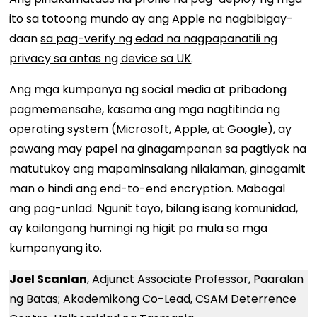
ito sa totoong mundo ay ang Apple na nagbibigay-
daan
sa pag-verify ng edad na nagpapanatili ng
privacy sa antas ng device sa UK
.
Ang mga kumpanya ng social media at pribadong
pagmemensahe, kasama ang mga nagtitinda ng
operating system (Microsoft, Apple, at Google), ay
pawang may papel na ginagampanan sa pagtiyak na
matutukoy ang mapaminsalang nilalaman, ginagamit
man o hindi ang end-to-end encryption. Mabagal
ang pag-unlad. Ngunit tayo, bilang isang komunidad,
ay kailangang humingi ng higit pa mula sa mga
kumpanyang ito.
Joel Scanlan
, Adjunct Associate Professor, Paaralan
ng Batas; Akademikong Co-Lead, CSAM Deterrence