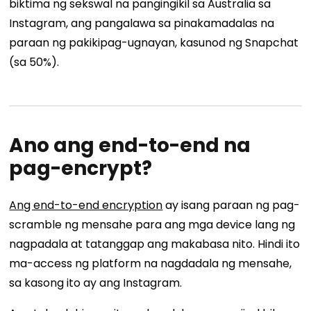
biktima ng sekswal na pangingikil sa Australia sa
Instagram, ang pangalawa sa pinakamadalas na
paraan ng pakikipag-ugnayan, kasunod ng Snapchat
(sa 50%).
Ano ang end-to-end na
pag-encrypt?
Ang end-to-end encryption
ay isang paraan ng pag-
scramble ng mensahe para ang mga device lang ng
nagpadala at tatanggap ang makabasa nito. Hindi ito
ma-access ng platform na nagdadala ng mensahe,
sa kasong ito ay ang Instagram.