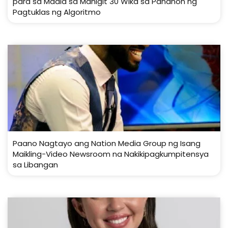
para sa Madla sa Mahigit 30 Wika sa Panahon ng
Pagtuklas ng Algoritmo
Paano Nagtayo ang Nation Media Group ng Isang
Maikling-Video Newsroom na Nakikipagkumpitensya
sa Libangan