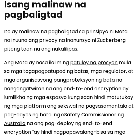
Isang malinaw na
pagbaligtad
Ito ay malinaw na pagbaligtad sa prinsipyo ni Meta
na inuuna ang privacy na inanunsyo ni Zuckerberg
pitong taon na ang nakalilipas.
Ang Meta ay nasa ilalim ng
patuloy na presyon
mula
sa mga tagapagpatupad ng batas, mga regulator, at
mga organisasyong pangproteksyon ng bata na
nangangatwiran na ang end-to-end encryption ay
lumilikha ng mga espasyo kung saan hindi matutukoy
ng mga platform ang sekswal na pagsasamantala at
pag-aayos ng bata.
ng eSafety Commissioner ng
Australia
na ang pag-deploy ng end-to-end
encryption "ay hindi nagpapawalang-bisa sa mga