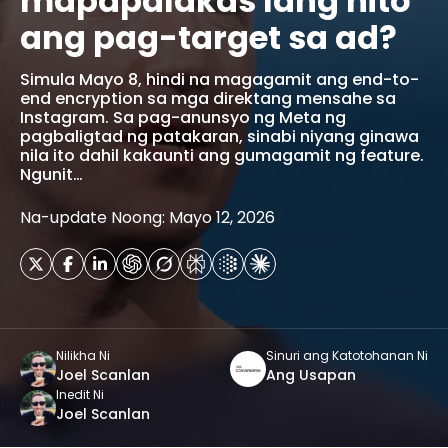
mapapalakas lang nito
ang pag-target sa ad?
Simula Mayo 8, hindi na magagamit ang end-to-
end encryption sa mga direktang mensahe sa
Instagram. Sa pag-anunsyo ng Meta ng
pagbaligtad ng patakaran, sinabi niyang ginawa
nila ito dahil kakaunti ang gumagamit ng feature.
Ngunit…
Na-update Noong: Mayo 12, 2026
Nilikha Ni
Sinuri ang Katotohanan Ni
Joel Scanlan
Ang Usapan
Inedit Ni
Joel Scanlan