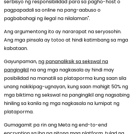
serbisyo ng responsibilidad para sa pagho-host o
pagpapadali sa online na pang-aabuso o
pagbabahagi ng ilegal na nilalaman".
Ang argumentong ito ay nararapat na seryosohin.
Ang mga pinsala ay totoo at hindi katimbang sa mga
kabataan.
Gayunpaman,
ng pananaliksik sa sekswal na
pangingikil
na ang mga nagkasala ay hindi may
posibilidad na manatili sa plataporma kung saan sila
unang nakikipag-ugnayan, kung saan mahigit 50% ng
mga biktima ng sekswal na pangingikil ang nagsabing
hiniling sa kanila ng mga nagkasala na lumipat ng
plataporma.
Gumagamit pa rin ang Meta ng end-to-end
encryption sa iba pa nitong mga platform, tulad ng