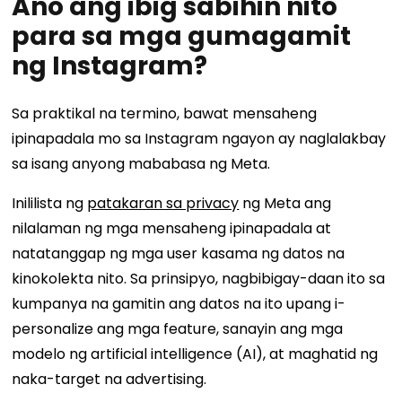
Ano ang ibig sabihin nito
para sa mga gumagamit
ng Instagram?
Sa praktikal na termino, bawat mensaheng
ipinapadala mo sa Instagram ngayon ay naglalakbay
sa isang anyong mababasa ng Meta.
Inililista ng
patakaran sa privacy
ng Meta ang
nilalaman ng mga mensaheng ipinapadala at
natatanggap ng mga user kasama ng datos na
kinokolekta nito. Sa prinsipyo, nagbibigay-daan ito sa
kumpanya na gamitin ang datos na ito upang i-
personalize ang mga feature, sanayin ang mga
modelo ng artificial intelligence (AI), at maghatid ng
naka-target na advertising.