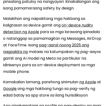
pinsalang patuloy na nangyayari. Kinakailangan ang
isang pamamaraang safety by design.
Malakihan ang naipakitang mga hakbang sa
kaligtasan sa device gamit ang
on-device nudity
detection ng Apple
para sa mga larawang ipinadala
o natanggap sa pamamagitan ng Messages, AirDrop
at FaceTime. Isang
pag-aaral noong 2025 ang
nagpakita ng
mataas na katumpakan ng pag-aayos
gamit ang AI model ng Meta na partikular na
idinisenyo para sa on-device deployment sa mga
mobile phone.
Kamakailan lamang, parehong sinimulan
ng Apple
at
Google
ang mga hakbang tungo sa pag-verify ng
edad batay sa app store sa ilang hurisdiksyon
Ang pinakamataas na profile na pag-deploy ng mga