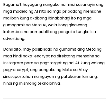
Bagama't
hayagang nangako
na hindi sasanayin ang
mga modelo ng AI nito sa mga pribadong mensahe
maliban kung aktibong ibinabahagi ito ng mga
gumagamit sa Meta AI, wala itong ginawang
katumbas na pampublikong pangako tungkol sa
advertising.
Dahil dito, may posibilidad na gumamit ang Meta ng
mga hindi naka-encrypt na direktang mensahe sa
Instagram para sa pag-target ng ad. At kung walang
pag-encrypt, ang pangako ng Meta sa AI ay
sinusuportahan na ngayon ng patakaran lamang,
hindi ng mismong teknolohiya.