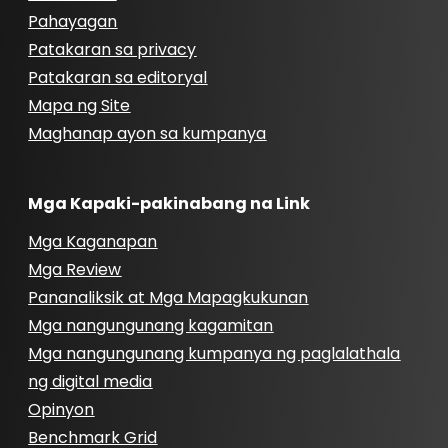
Pahayagan
Patakaran sa privacy
Patakaran sa editoryal
Mapa ng Site
Maghanap ayon sa kumpanya
Mga Kapaki-pakinabang na Link
Mga Kaganapan
Mga Review
Pananaliksik at Mga Mapagkukunan
Mga nangungunang kagamitan
Mga nangungunang kumpanya ng paglalathala
ng digital media
Opinyon
Benchmark Grid