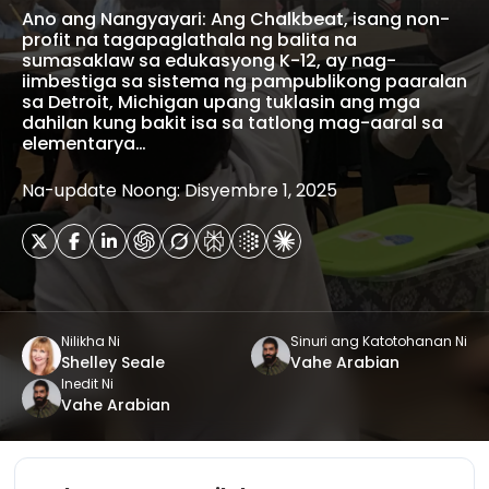
Ano ang Nangyayari: Ang Chalkbeat, isang non-
profit na tagapaglathala ng balita na
sumasaklaw sa edukasyong K-12, ay nag-
iimbestiga sa sistema ng pampublikong paaralan
sa Detroit, Michigan upang tuklasin ang mga
dahilan kung bakit isa sa tatlong mag-aaral sa
elementarya…
Na-update Noong: Disyembre 1, 2025
Nilikha Ni
Sinuri ang Katotohanan Ni
Shelley Seale
Vahe Arabian
Inedit Ni
Vahe Arabian