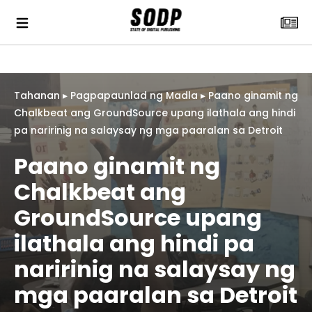
Tahanan
▸
Pagpapaunlad ng Madla
▸
Paano ginamit ng
Chalkbeat ang GroundSource upang ilathala ang hindi
pa naririnig na salaysay ng mga paaralan sa Detroit
Paano ginamit ng
Chalkbeat ang
GroundSource upang
ilathala ang hindi pa
naririnig na salaysay ng
mga paaralan sa Detroit