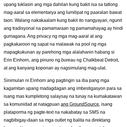
upang tuklasin ang mga dahilan kung bakit isa sa tatlong
mag-aaral sa elementarya ang lumilipat ng paaralan bawat
taon. Walang nakakaalam kung bakit ito nangyayari, ngunit
ang tradisyonal na pamamaraan ng pamamahayag ay hindi
gumagana. Ang privacy ng mga mag-aaral at ang
pagkakaroon ng sapat na malawak na pool ng mga
mapagkukunan ay parehong mga alalahanin habang si
Erin Einhorn, ang pinuno ng bureau ng Chalkbeat Detroit,
at ang kanyang koponan ay nagsimulang mag-ulat.
Sinimulan ni Einhorn ang pagtingin sa iba pang mga
kagamitan upang madagdagan ang imbestigasyon para sa
isang mas kumpletong salaysay na tunay na kumakatawan
sa komunidad at natagpuan
ang GroundSource
, isang
plataporma ng pagte-text na nakabatay sa SMS na
nagbibigay-daan sa mga outlet ng balita na direktang