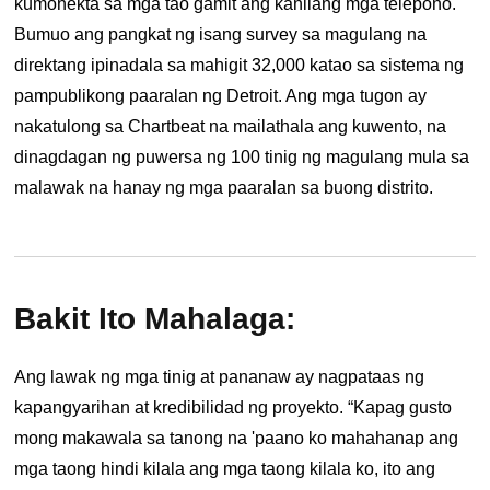
kumonekta sa mga tao gamit ang kanilang mga telepono.
Bumuo ang pangkat ng isang survey sa magulang na
direktang ipinadala sa mahigit 32,000 katao sa sistema ng
pampublikong paaralan ng Detroit. Ang mga tugon ay
nakatulong sa Chartbeat na mailathala ang kuwento, na
dinagdagan ng puwersa ng 100 tinig ng magulang mula sa
malawak na hanay ng mga paaralan sa buong distrito.
Bakit Ito Mahalaga:
Ang lawak ng mga tinig at pananaw ay nagpataas ng
kapangyarihan at kredibilidad ng proyekto. “Kapag gusto
mong makawala sa tanong na 'paano ko mahahanap ang
mga taong hindi kilala ang mga taong kilala ko, ito ang