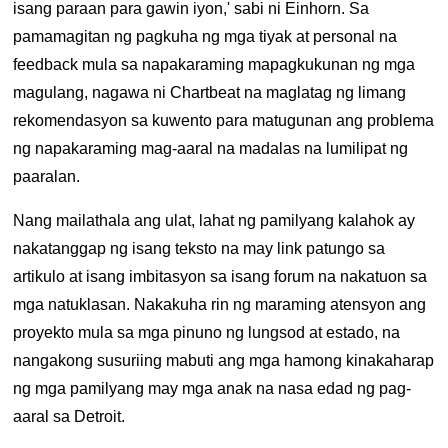
isang paraan para gawin iyon,' sabi ni Einhorn. Sa
pamamagitan ng pagkuha ng mga tiyak at personal na
feedback mula sa napakaraming mapagkukunan ng mga
magulang, nagawa ni Chartbeat na maglatag ng limang
rekomendasyon sa kuwento para matugunan ang problema
ng napakaraming mag-aaral na madalas na lumilipat ng
paaralan.
Nang mailathala ang ulat, lahat ng pamilyang kalahok ay
nakatanggap ng isang teksto na may link patungo sa
artikulo at isang imbitasyon sa isang forum na nakatuon sa
mga natuklasan. Nakakuha rin ng maraming atensyon ang
proyekto mula sa mga pinuno ng lungsod at estado, na
nangakong susuriing mabuti ang mga hamong kinakaharap
ng mga pamilyang may mga anak na nasa edad ng pag-
aaral sa Detroit.