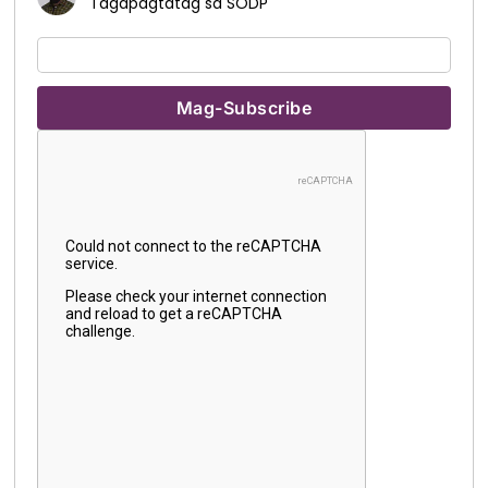
Tagapagtatag sa SODP