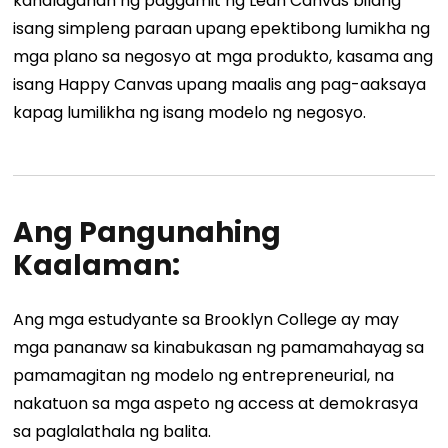
kahalagahan ng paggamit ng Lean Canvas bilang
isang simpleng paraan upang epektibong lumikha ng
mga plano sa negosyo at mga produkto, kasama ang
isang Happy Canvas upang maalis ang pag-aaksaya
kapag lumilikha ng isang modelo ng negosyo.
Ang Pangunahing
Kaalaman:
Ang mga estudyante sa Brooklyn College ay may
mga pananaw sa kinabukasan ng pamamahayag sa
pamamagitan ng modelo ng entrepreneurial, na
nakatuon sa mga aspeto ng access at demokrasya
sa paglalathala ng balita.