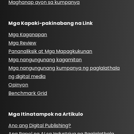
Maghanap ayon sa kumpanya
Mga Kapaki-pakinabang na Link
Mga Kaganapan
Mga Review
Pananaliksik at Mga Mapagkukunan
Mga nangungunang kagamitan
Mga nangungunang kumpanya ng paglalathala
ng digital media
Opinyon
Benchmark Grid
Mga Itinatampok na Artikulo
Ano ang Digital Publishing?
Ang Papel ng AI sa Industriya ng Paglalathala