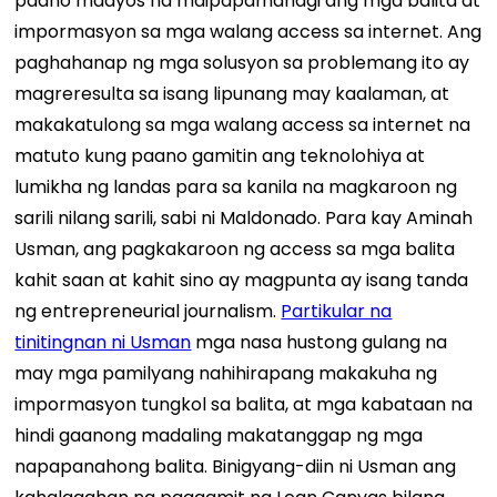
paano maayos na maipapamahagi ang mga balita at
impormasyon sa mga walang access sa internet. Ang
paghahanap ng mga solusyon sa problemang ito ay
magreresulta sa isang lipunang may kaalaman, at
makakatulong sa mga walang access sa internet na
matuto kung paano gamitin ang teknolohiya at
lumikha ng landas para sa kanila na magkaroon ng
sarili nilang sarili, sabi ni Maldonado. Para kay Aminah
Usman, ang pagkakaroon ng access sa mga balita
kahit saan at kahit sino ay magpunta ay isang tanda
ng entrepreneurial journalism.
Partikular na
tinitingnan ni Usman
mga nasa hustong gulang na
may mga pamilyang nahihirapang makakuha ng
impormasyon tungkol sa balita, at mga kabataan na
hindi gaanong madaling makatanggap ng mga
napapanahong balita. Binigyang-diin ni Usman ang