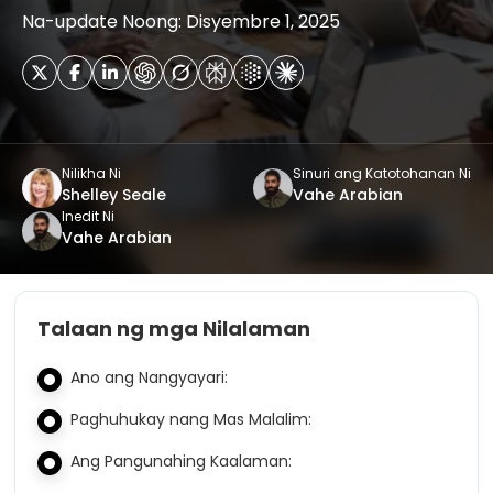
Na-update Noong: Disyembre 1, 2025
Nilikha Ni
Sinuri ang Katotohanan Ni
Shelley Seale
Vahe Arabian
Inedit Ni
Vahe Arabian
Talaan ng mga Nilalaman
Ano ang Nangyayari:
Paghuhukay nang Mas Malalim:
Ang Pangunahing Kaalaman: