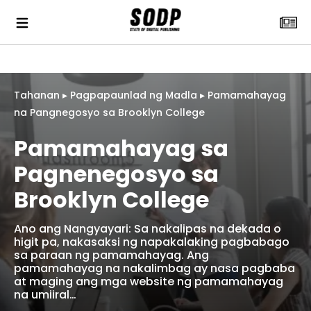
Tahanan
▸
Pagpapaunlad ng Madla
▸
Pamamahayag
na Pangnegosyo sa Brooklyn College
Pamamahayag sa
Pagnenegosyo sa
Brooklyn College
Ano ang Nangyayari: Sa nakalipas na dekada o
higit pa, nakasaksi ng napakalaking pagbabago
sa paraan ng pamamahayag. Ang
pamamahayag na nakalimbag ay nasa pagbaba
at maging ang mga website ng pamamahayag
na umiiral…