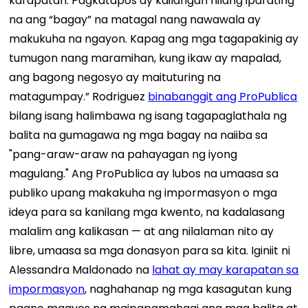
karapatan. Pagkatapos ay kailangan nilang iparating
na ang “bagay” na matagal nang nawawala ay
makukuha na ngayon. Kapag ang mga tagapakinig ay
tumugon nang maramihan, kung ikaw ay mapalad,
ang bagong negosyo ay maituturing na
matagumpay.” Rodriguez
binabanggit ang ProPublica
bilang isang halimbawa ng isang tagapaglathala ng
balita na gumagawa ng mga bagay na naiiba sa
"pang-araw-araw na pahayagan ng iyong
magulang." Ang ProPublica ay lubos na umaasa sa
publiko upang makakuha ng impormasyon o mga
ideya para sa kanilang mga kwento, na kadalasang
malalim ang kalikasan — at ang nilalaman nito ay
libre, umaasa sa mga donasyon para sa kita. Iginiit ni
Alessandra Maldonado na
lahat ay may karapatan sa
impormasyon
, naghahanap ng mga kasagutan kung