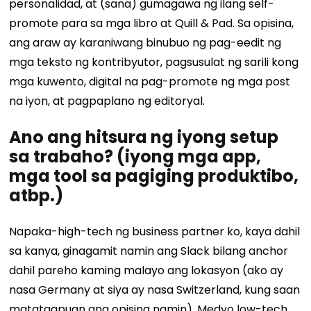
personalidad, at (sana) gumagawa ng ilang self-
promote para sa mga libro at Quill & Pad. Sa opisina,
ang araw ay karaniwang binubuo ng pag-eedit ng
mga teksto ng kontribyutor, pagsusulat ng sarili kong
mga kuwento, digital na pag-promote ng mga post
na iyon, at pagpaplano ng editoryal.
Ano ang hitsura ng iyong setup
sa trabaho? (iyong mga app,
mga tool sa pagiging produktibo,
atbp.)
Napaka-high-tech ng business partner ko, kaya dahil
sa kanya, ginagamit namin ang Slack bilang anchor
dahil pareho kaming malayo ang lokasyon (ako ay
nasa Germany at siya ay nasa Switzerland, kung saan
matatagpuan ang opisina namin). Medyo low-tech