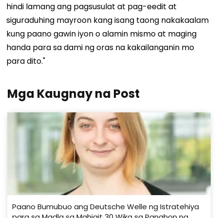
hindi lamang ang pagsusulat at pag-eedit at
siguraduhing mayroon kang isang taong nakakaalam
kung paano gawin iyon o alamin mismo at maging
handa para sa dami ng oras na kakailanganin mo
para dito."
Mga Kaugnay na Post
Paano Bumubuo ang Deutsche Welle ng Istratehiya
para sa Madla sa Mahigit 30 Wika sa Panahon ng