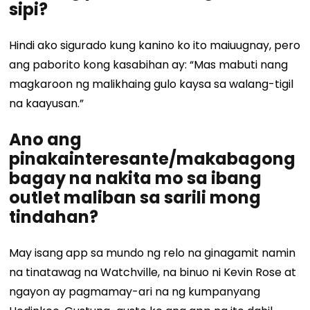
sipi?
Hindi ako sigurado kung kanino ko ito maiuugnay, pero
ang paborito kong kasabihan ay: “Mas mabuti nang
magkaroon ng malikhaing gulo kaysa sa walang-tigil
na kaayusan.”
Ano ang
pinakainteresante/makabagong
bagay na nakita mo sa ibang
outlet maliban sa sarili mong
tindahan?
May isang app sa mundo ng relo na ginagamit namin
na tinatawag na Watchville, na binuo ni Kevin Rose at
ngayon ay pagmamay-ari na ng kumpanyang