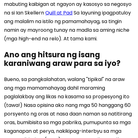
mabuting kaibigan at ngayon ay kasosyo sa negosyo
na si Ian Skellern
Quill at Pad
Sa layuning ipagpatuloy
ang malalim na istilo ng pamamahayag, sa tingin
namin ay mayroong tunay na madla sa aming niche
(mga high-end na relo). At tama kami.
Ano ang hitsura ng isang
karaniwang araw para sa iyo?
Bueno, sa pangkalahatan, walang "tipikal" na araw
ang mga mamamahayag dahil maraming
paglalakbay ang likas na kasama sa propesyong ito
(tawa!) Nasa opisina ako nang mga 50 hanggang 60
porsyento ng oras at nasa daan naman sa natitirang
oras, bumibisita sa mga pabrika, pumupunta sa mga
kaganapan at perya, nakikipag-interbyu sa mga