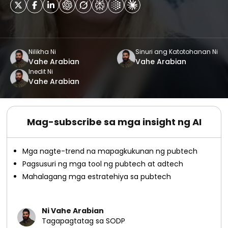
Nilikha Ni
Sinuri ang Katotohanan Ni
Vahe Arabian
Vahe Arabian
Inedit Ni
Vahe Arabian
Mag-subscribe sa mga insight ng AI
Mga nagte-trend na mapagkukunan ng pubtech
Pagsusuri ng mga tool ng pubtech at adtech
Mahalagang mga estratehiya sa pubtech
Ni Vahe Arabian
Tagapagtatag sa SODP