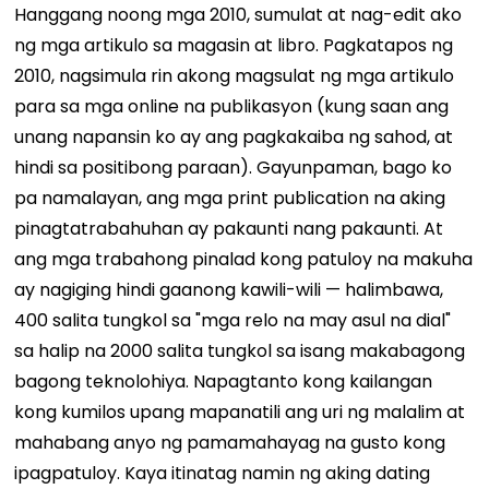
Hanggang noong mga 2010, sumulat at nag-edit ako
ng mga artikulo sa magasin at libro. Pagkatapos ng
2010, nagsimula rin akong magsulat ng mga artikulo
para sa mga online na publikasyon (kung saan ang
unang napansin ko ay ang pagkakaiba ng sahod, at
hindi sa positibong paraan). Gayunpaman, bago ko
pa namalayan, ang mga print publication na aking
pinagtatrabahuhan ay pakaunti nang pakaunti. At
ang mga trabahong pinalad kong patuloy na makuha
ay nagiging hindi gaanong kawili-wili — halimbawa,
400 salita tungkol sa "mga relo na may asul na dial"
sa halip na 2000 salita tungkol sa isang makabagong
bagong teknolohiya. Napagtanto kong kailangan
kong kumilos upang mapanatili ang uri ng malalim at
mahabang anyo ng pamamahayag na gusto kong
ipagpatuloy. Kaya itinatag namin ng aking dating