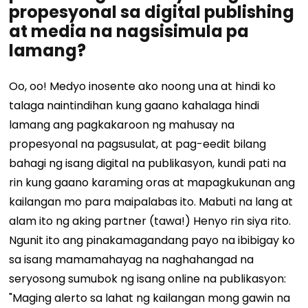
propesyonal sa digital publishing
at media na nagsisimula pa
lamang?
Oo, oo! Medyo inosente ako noong una at hindi ko
talaga naintindihan kung gaano kahalaga hindi
lamang ang pagkakaroon ng mahusay na
propesyonal na pagsusulat, at pag-eedit bilang
bahagi ng isang digital na publikasyon, kundi pati na
rin kung gaano karaming oras at mapagkukunan ang
kailangan mo para maipalabas ito. Mabuti na lang at
alam ito ng aking partner (tawa!) Henyo rin siya rito.
Ngunit ito ang pinakamagandang payo na ibibigay ko
sa isang mamamahayag na naghahangad na
seryosong sumubok ng isang online na publikasyon:
"Maging alerto sa lahat ng kailangan mong gawin na