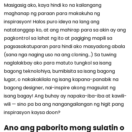
Masigasig ako, kaya hindi ko na kailangang
maghanap ng paraan para makakuha ng
inspirasyon! Halos puro ideya na lang ang
natatanggap ko, at ang mahirap para sa akin ay ang
pagkontrol sa lahat ng ito at pagiging mapili sa
pagsasakatuparan para hindi ako masyadong abala
(sana nga naging uso na ang cloning...) Sa tuwing
naglalakbay ako para matuto tungkol sa isang
bagong teknolohiya, bumibisita sa isang bagong
lugar, o nakakakilala ng isang kapana-panabik na
bagong designer, nai-inspire akong magsulat ng
isang bagay! Ang buhay ay napaka-iba-iba at kawili-
wili — sino pa ba ang nangangailangan ng higit pang
inspirasyon kaysa doon?
Ano ang paborito mong sulatin o