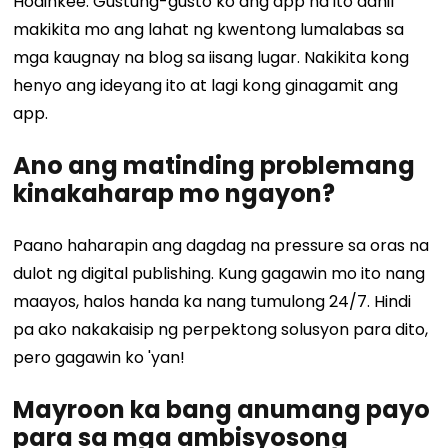
Hodinkee. Gustung-gusto ko ang app na ito dahil
makikita mo ang lahat ng kwentong lumalabas sa
mga kaugnay na blog sa iisang lugar. Nakikita kong
henyo ang ideyang ito at lagi kong ginagamit ang
app.
Ano ang matinding problemang
kinakaharap mo ngayon?
Paano haharapin ang dagdag na pressure sa oras na
dulot ng digital publishing. Kung gagawin mo ito nang
maayos, halos handa ka nang tumulong 24/7. Hindi
pa ako nakakaisip ng perpektong solusyon para dito,
pero gagawin ko 'yan!
Mayroon ka bang anumang payo
para sa mga ambisyosong