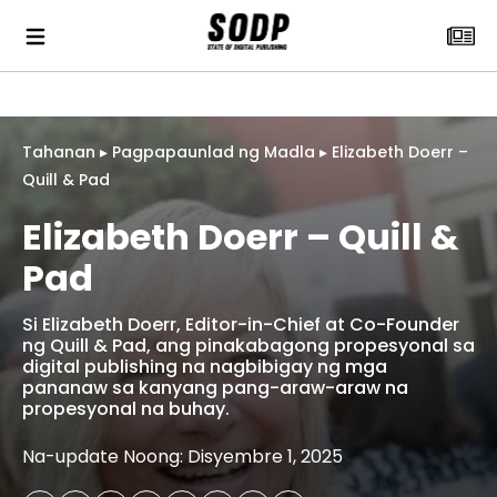
Tahanan
▸
Pagpapaunlad ng Madla
▸
Elizabeth Doerr –
Quill & Pad
Elizabeth Doerr – Quill &
Pad
Si Elizabeth Doerr, Editor-in-Chief at Co-Founder
ng Quill & Pad, ang pinakabagong propesyonal sa
digital publishing na nagbibigay ng mga
pananaw sa kanyang pang-araw-araw na
propesyonal na buhay.
Na-update Noong: Disyembre 1, 2025