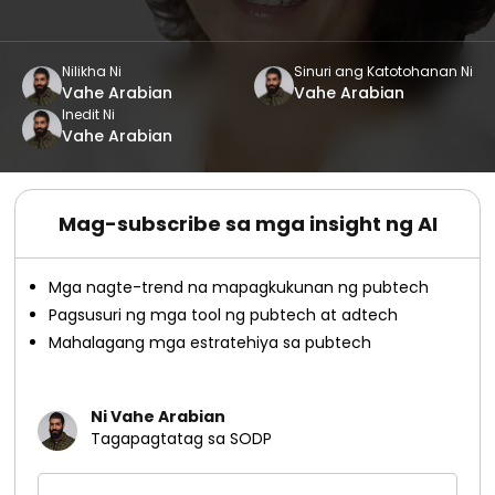
Nilikha Ni
Sinuri ang Katotohanan Ni
Vahe Arabian
Vahe Arabian
Inedit Ni
Vahe Arabian
Mag-subscribe sa mga insight ng AI
Mga nagte-trend na mapagkukunan ng pubtech
Pagsusuri ng mga tool ng pubtech at adtech
Mahalagang mga estratehiya sa pubtech
Ni Vahe Arabian
Tagapagtatag sa SODP