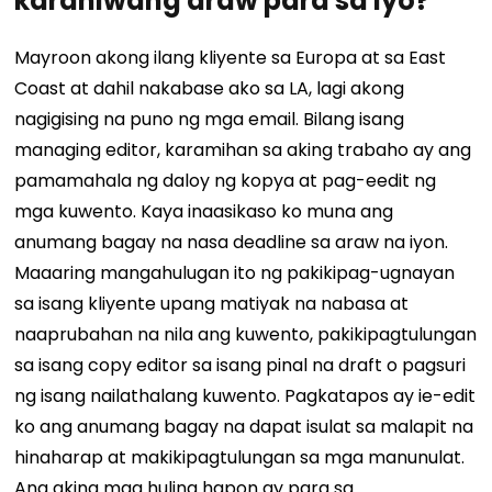
karaniwang araw para sa iyo?
Mayroon akong ilang kliyente sa Europa at sa East
Coast at dahil nakabase ako sa LA, lagi akong
nagigising na puno ng mga email. Bilang isang
managing editor, karamihan sa aking trabaho ay ang
pamamahala ng daloy ng kopya at pag-eedit ng
mga kuwento. Kaya inaasikaso ko muna ang
anumang bagay na nasa deadline sa araw na iyon.
Maaaring mangahulugan ito ng pakikipag-ugnayan
sa isang kliyente upang matiyak na nabasa at
naaprubahan na nila ang kuwento, pakikipagtulungan
sa isang copy editor sa isang pinal na draft o pagsuri
ng isang nailathalang kuwento. Pagkatapos ay ie-edit
ko ang anumang bagay na dapat isulat sa malapit na
hinaharap at makikipagtulungan sa mga manunulat.
Ang aking mga huling hapon ay para sa