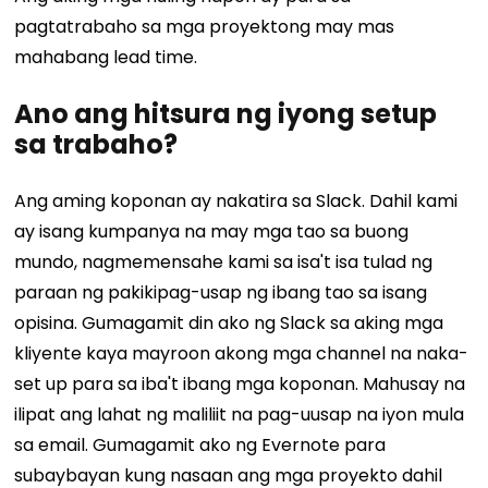
pagtatrabaho sa mga proyektong may mas
mahabang lead time.
Ano ang hitsura ng iyong setup
sa trabaho?
Ang aming koponan ay nakatira sa Slack. Dahil kami
ay isang kumpanya na may mga tao sa buong
mundo, nagmemensahe kami sa isa't isa tulad ng
paraan ng pakikipag-usap ng ibang tao sa isang
opisina. Gumagamit din ako ng Slack sa aking mga
kliyente kaya mayroon akong mga channel na naka-
set up para sa iba't ibang mga koponan. Mahusay na
ilipat ang lahat ng maliliit na pag-uusap na iyon mula
sa email.
Gumagamit ako ng Evernote para
subaybayan kung nasaan ang mga proyekto dahil