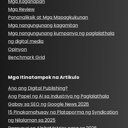
Mga Kaganapan
Mga Review
Pananaliksik at Mga Mapagkukunan
Mga nangungunang kagamitan
Mga nangungunang kumpanya ng paglalathala
ng digital media
Opinyon
Benchmark Grid
Mga Itinatampok na Artikulo
Ano ang Digital Publishing?
Ang Papel ng AI sa Industriya ng Paglalathala
Gabay sa SEO ng Google News 2026
15 Pinakamahusay na Plataporma ng Syndication
ng Nilalaman sa 2025