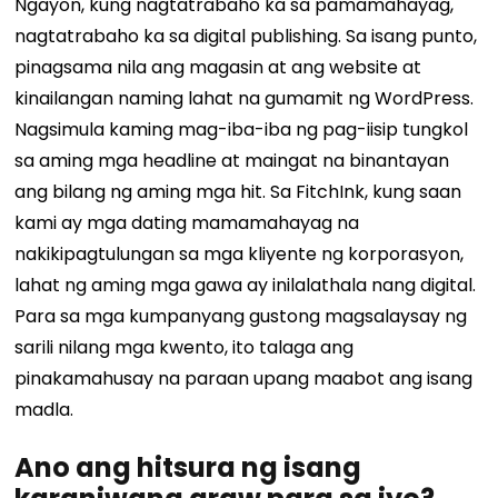
Ngayon, kung nagtatrabaho ka sa pamamahayag,
nagtatrabaho ka sa digital publishing. Sa isang punto,
pinagsama nila ang magasin at ang website at
kinailangan naming lahat na gumamit ng WordPress.
Nagsimula kaming mag-iba-iba ng pag-iisip tungkol
sa aming mga headline at maingat na binantayan
ang bilang ng aming mga hit.
Sa FitchInk, kung saan
kami ay mga dating mamamahayag na
nakikipagtulungan sa mga kliyente ng korporasyon,
lahat ng aming mga gawa ay inilalathala nang digital.
Para sa mga kumpanyang gustong magsalaysay ng
sarili nilang mga kwento, ito talaga ang
pinakamahusay na paraan upang maabot ang isang
madla.
Ano ang hitsura ng isang