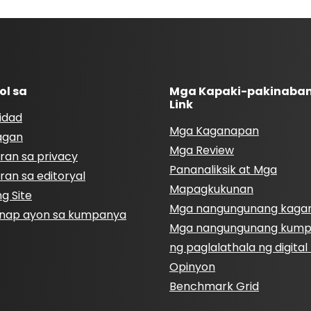
ol sa
Mga Kapaki-pakinaba
Link
idad
Mga Kaganapan
agan
Mga Review
ran sa privacy
Pananaliksik at Mga
ran sa editoryal
Mapagkukunan
g Site
Mga nangungunang kaga
nap ayon sa kumpanya
Mga nangungunang kum
ng paglalathala ng digita
Opinyon
Benchmark Grid