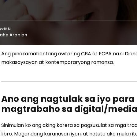
edit Ni
ahe Arabian
Ang pinakamabentang awtor ng CBA at ECPA na si Diana
makasaysayan at kontemporaryong romansa.
Ano ang nagtulak sa iyo par
magtrabaho sa digital/media
Sinimulan ko ang aking karera sa pagsusulat sa mga tra
libro. Magandang karanasan iyon, at natuto ako mula r