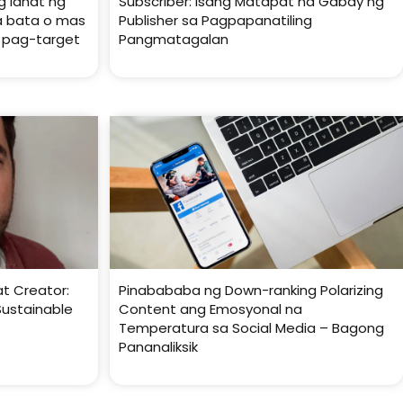
 lahat ng
Subscriber: Isang Matapat na Gabay ng
a bata o mas
Publisher sa Pagpapanatiling
 pag-target
Pangmatagalan
t Creator:
Pinabababa ng Down-ranking Polarizing
Sustainable
Content ang Emosyonal na
Temperatura sa Social Media – Bagong
Pananaliksik