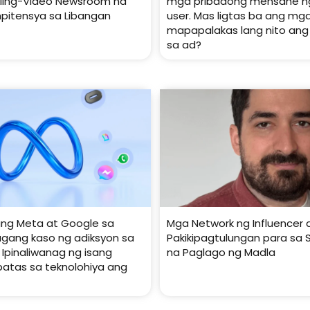
kling-Video Newsroom na
mga pribadong mensahe ng
pitensya sa Libangan
user. Mas ligtas ba ang mg
mapapalakas lang nito ang
sa ad?
ang Meta at Google sa
Mga Network ng Influencer a
gang kaso ng adiksyon sa
Pakikipagtulungan para sa 
 Ipinaliwanag ng isang
na Paglago ng Madla
batas sa teknolohiya ang