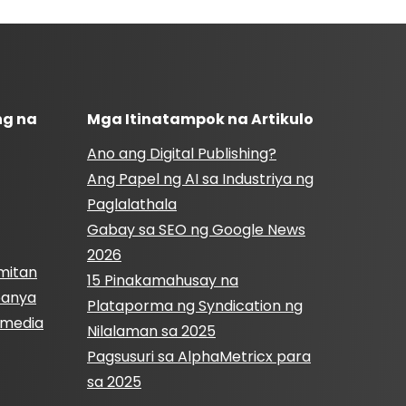
ng na
Mga Itinatampok na Artikulo
Ano ang Digital Publishing?
Ang Papel ng AI sa Industriya ng
Paglalathala
Gabay sa SEO ng Google News
2026
mitan
15 Pinakamahusay na
panya
Plataporma ng Syndication ng
l media
Nilalaman sa 2025
Pagsusuri sa AlphaMetricx para
sa 2025