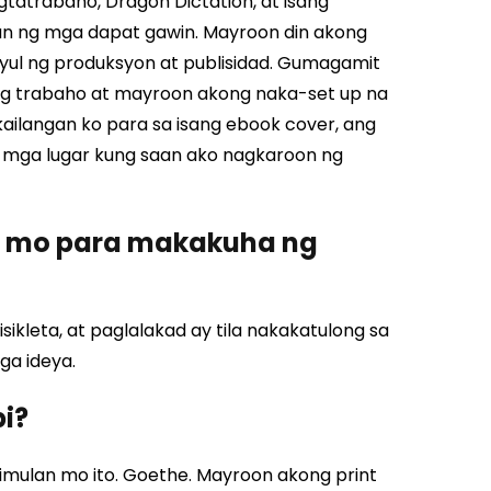
atrabaho, Dragon Dictation, at isang
an ng mga dapat gawin. Mayroon din akong
yul ng produksyon at publisidad. Gumagamit
ing trabaho at mayroon akong naka-set up na
 kailangan ko para sa isang ebook cover, ang
at mga lugar kung saan ako nagkaroon ng
n mo para makakuha ng
kleta, at paglalakad ay tila nakakatulong sa
ga ideya.
pi?
mulan mo ito. Goethe.
Mayroon akong print