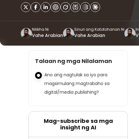
Nilikha Ni
Sinuri ang Katotohanan Ni
In
Vahe Arabian
Vahe Arabian
V
Talaan ng mga Nilalaman
Ano ang nagtulak sa iyo para
magsimulang magtrabaho sa
digital/media publishing?
Mag-subscribe sa mga
insight ng AI