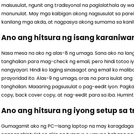
maisusulat, ngunit ang tradisyonal na paglalathala ay 
manunulat. May mga kaibigan akong nagsusulat sa pare
kanilang mga akda, at nagpasya akong sumama sa kanila
Ano ang hitsura ng isang karaniwa
Nasa mesa na ako ng alas-8 ng umaga. Sana ako na lan
tanghalian para mag-check ng email, pero hindi totoo 
nangyayari. Hindi ko laging sinasagot ang email ko malib
prayoridad ito. Alas-9 ng umaga, oras na para isulat a
tanghalian. Maaaring pagsusulat o pag-eedit iyon. Pagk
copy, back cover copy, at nag-eedit para sa iba. Humin
Ano ang hitsura ng iyong setup sa 
Gumagamit ako ng PC—isang laptop na may karagdagan