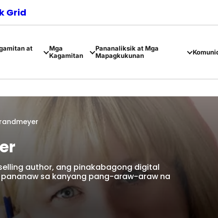
 Grid
amitan at
Mga
Pananaliksik at Mga
Komuni
Kagamitan
Mapagkukunan
 Brandmeyer
er
selling author, ang pinakabagong digital
ga pananaw sa kanyang pang-araw-araw na