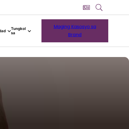
Maging Kasosyo sa
Tungkol
dad
sa
Brand