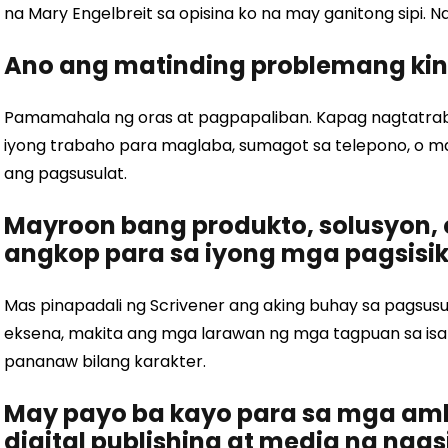
na Mary Engelbreit sa opisina ko na may ganitong sipi. N
Ano ang matinding problemang ki
Pamamahala ng oras at pagpapaliban. Kapag nagtatrab
iyong trabaho para maglaba, sumagot sa telepono, o mag
ang pagsusulat.
Mayroon bang produkto, solusyon, o
angkop para sa iyong mga pagsisika
Mas pinapadali ng Scrivener ang aking buhay sa pagsusu
eksena, makita ang mga larawan ng mga tagpuan sa isa
pananaw bilang karakter.
May payo ba kayo para sa mga am
digital publishing at media na nag