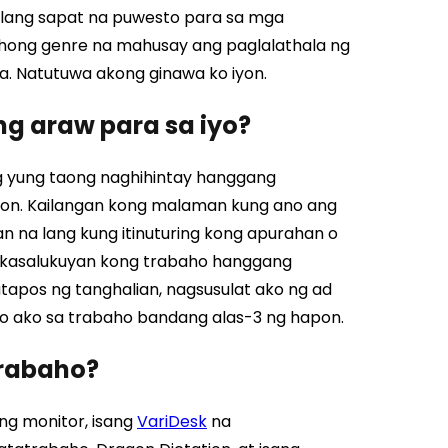
walang sapat na puwesto para sa mga
hong genre na mahusay ang paglalathala ng
. Natutuwa akong ginawa ko iyon.
ng araw para sa iyo?
g yung taong naghihintay hanggang
iyon. Kailangan kong malaman kung ano ang
an na lang kung itinuturing kong apurahan o
ng kasalukuyan kong trabaho hanggang
atapos ng tanghalian, nagsusulat ako ng ad
to ako sa trabaho bandang alas-3 ng hapon.
trabaho?
g monitor, isang
VariDesk
na