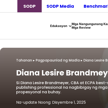
SODP
SODP Media
Benchmark
Mga Nangungunang Kag
Edukasyon
Mga Review
Tahanan
▸
Pagpapaunlad ng Madla
▸
Diana Lesire
Diana Lesire Brandmey
Si Diana Lesire Brandmeyer, CBA at ECPA best-
publishing professional na nagbibigay ng m
propesyonal na buhay.
Na-update Noong: Disyembre 1, 2025