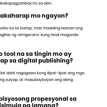
akakapagpatibay ito sa akin.
nakaharap mo ngayon?
aho ka sa bahay, mas madaling iwanan ang
linis ng refrigerator kung hindi maganda
 tool na sa tingin mo ay
p sa digital publishing?
lat dahil nagagawa kong ilipat-lipat ang mga
ng sulyap, at masubaybayan ang aking
bisyosong propesyonal sa
sisimula pa lamang?