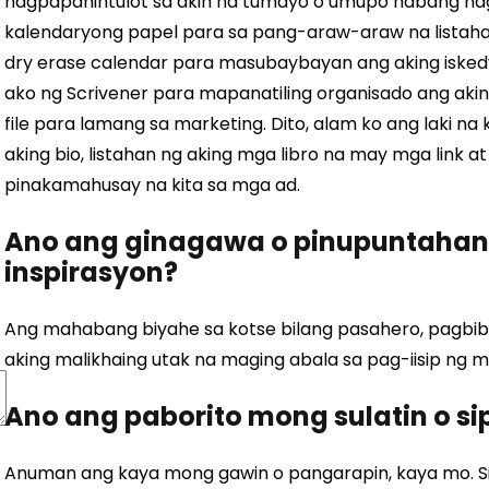
nagpapahintulot sa akin na tumayo o umupo habang nagt
kalendaryong papel para sa pang-araw-araw na listah
dry erase calendar para masubaybayan ang aking isked
ako ng Scrivener para mapanatiling organisado ang ak
file para lamang sa marketing. Dito, alam ko ang laki na
aking bio, listahan ng aking mga libro na may mga link 
pinakamahusay na kita sa mga ad.
Ano ang ginagawa o pinupuntaha
inspirasyon?
Ang mahabang biyahe sa kotse bilang pasahero, pagbibisi
aking malikhaing utak na maging abala sa pag-iisip ng m
Ano ang paborito mong sulatin o si
Anuman ang kaya mong gawin o pangarapin, kaya mo. Si