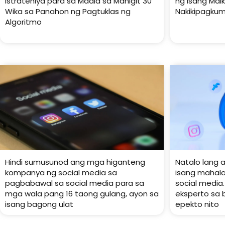
Istratehiya para sa Madla sa Mahigit 30
ng Isang Mai
Wika sa Panahon ng Pagtuklas ng
Nakikipagkum
Algoritmo
Hindi sumusunod ang mga higanteng
Natalo lang 
kompanya ng social media sa
isang mahala
pagbabawal sa social media para sa
social media.
mga wala pang 16 taong gulang, ayon sa
eksperto sa 
isang bagong ulat
epekto nito