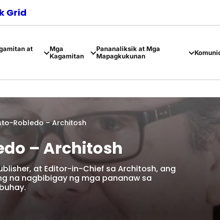
 Grid
amitan at
Mga
Pananaliksik at Mga
Komuni
Kagamitan
Mapagkukunan
sto-Robledo – Architosh
do – Architosh
lisher, at Editor-in-Chief sa Architosh, ang
ing na nagbibigay ng mga pananaw sa
buhay.