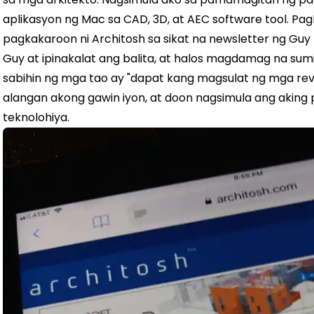
aplikasyon ng Mac sa CAD, 3D, at AEC software tool. Pagk
pagkakaroon ni Architosh sa sikat na newsletter ng Guy
Guy at ipinakalat ang balita, at halos magdamag na sum
sabihin ng mga tao ay "dapat kang magsulat ng mga revie
alangan akong gawin iyon, at doon nagsimula ang aki
teknolohiya.