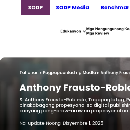
SODP
SODP Media
Benchmark
Mga Nangungunang Kag
Edukasyon
Mga Review
Tahanan
▸
Pagpapaunlad ng Madla
▸
Anthony Frau
Anthony Frausto-Roble
Si Anthony Frausto-Robledo, Tagapagtatag, Pub
pinakabagong propesyonal sa digital publish
kanyang pang-araw-araw na propesyonal na 
Na-update Noong: Disyembre 1, 2025