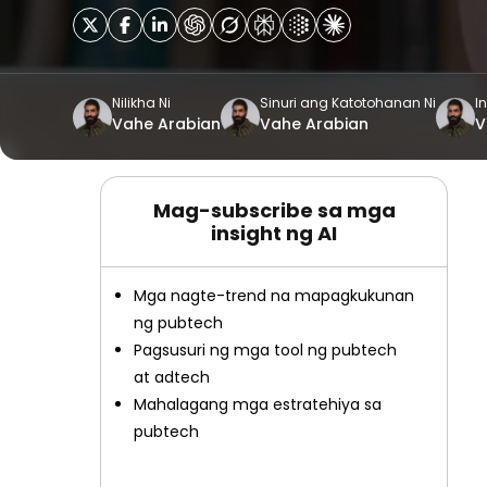
Nilikha Ni
Sinuri ang Katotohanan Ni
In
Vahe Arabian
Vahe Arabian
V
Mag-subscribe sa mga
insight ng AI
Mga nagte-trend na mapagkukunan
ng pubtech
Pagsusuri ng mga tool ng pubtech
at adtech
Mahalagang mga estratehiya sa
pubtech