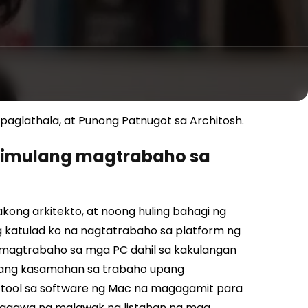
aglathala, at Punong Patnugot sa Architosh.
gsimulang magtrabaho sa
 akong arkitekto, at noong huling bahagi ng
 katulad ko na nagtatrabaho sa platform ng
 magtrabaho sa mga PC dahil sa kakulangan
isang kasamahan sa trabaho upang
ool sa software ng Mac na magagamit para
aggawa ng malawak na listahan ng mga