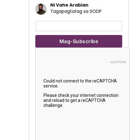
Ni Vahe Arabian
Tagapagtatag sa SODP