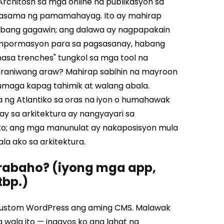
 Architosh sa mga online na publikasyon sa
 kasama ng pamamahayag. Ito ay mahirap
ng ibang gagawin; ang dalawa ay nagpapakain
g impormasyon para sa pagsasanay, habang
asa trenches" tungkol sa mga tool na
 karaniwang araw? Mahirap sabihin na mayroon
umaga kapag tahimik at walang abala.
ng Atlantiko sa oras na iyon o humahawak
ay sa arkitektura ay nangyayari sa
o; ang mga manunulat ay nakaposisyon mula
la ako sa arkitektura.
trabaho? (iyong mga app,
tbp.)
 custom WordPress ang aming CMS. Malawak
wala ito — inaayos ko ang lahat ng