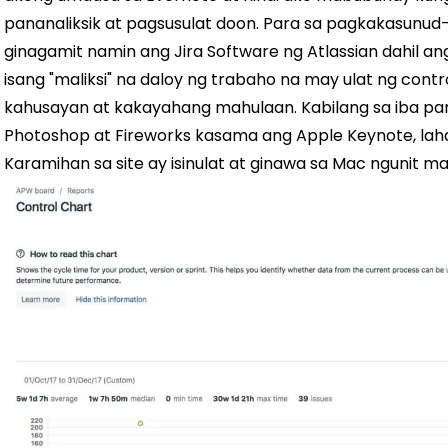
pananaliksik at pagsusulat doon. Para sa pagkakasunud
ginagamit namin ang Jira Software ng Atlassian dahil a
isang "maliksi" na daloy ng trabaho na may ulat ng cont
kahusayan at kakayahang mahulaan. Kabilang sa iba p
Photoshop at Fireworks kasama ang Apple Keynote, lahat
Karamihan sa site ay isinulat at ginawa sa Mac ngunit ma