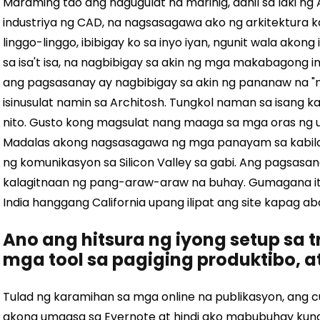
Maraming tao ang nagugulat na marinig, dahil sa laki ng
industriya ng CAD, na nagsasagawa ako ng arkitektura
linggo-linggo, ibibigay ko sa inyo iyan, ngunit wala ako
sa isa't isa, na nagbibigay sa akin ng mga makabagon
ang pagsasanay ay nagbibigay sa akin ng pananaw na "n
isinusulat namin sa Architosh. Tungkol naman sa isang
nito. Gusto kong magsulat nang maaga sa mga oras ng 
Madalas akong nagsasagawa ng mga panayam sa kabila 
ng komunikasyon sa Silicon Valley sa gabi. Ang pagsasan
kalagitnaan ng pang-araw-araw na buhay. Gumagana it
India hanggang California upang ilipat ang site kapag aba
Ano ang hitsura ng iyong setup sa 
mga tool sa pagiging produktibo, a
Tulad ng karamihan sa mga online na publikasyon, ang
akong umaasa sa Evernote at hindi ako mabubuhay kung 