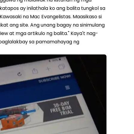
atapos ay inilathala ko ang balita tungkol sa
 Kawasaki na Mac Evangelistas. Maasikaso si
ikat ang site. Ang unang bagay na sinimulang
w at mga artikulo ng balita." Kaya't nag-
ng paglalakbay sa pamamahayag ng