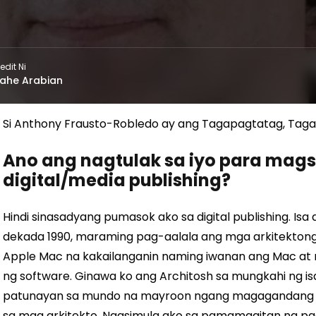
edit Ni
ahe Arabian
Si Anthony Frausto-Robledo ay ang Tagapagtatag, Tagap
Ano ang nagtulak sa iyo para ma
digital/media publishing?
Hindi sinasadyang pumasok ako sa digital publishing. Isa
dekada 1990, maraming pag-aalala ang mga arkitektong
Apple Mac na kakailanganin naming iwanan ang Mac at
ng software. Ginawa ko ang Architosh sa mungkahi ng 
patunayan sa mundo na mayroon ngang magagandang t
sa mga arkitekto. Nagsimula ako sa pamamagitan ng p