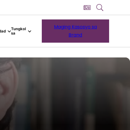
Maging Kasosyo sa
Tungkol
dad
sa
Brand