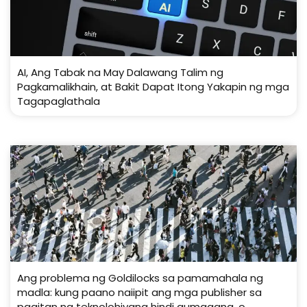
AI, Ang Tabak na May Dalawang Talim ng
Pagkamalikhain, at Bakit Dapat Itong Yakapin ng mga
Tagapaglathala
Ang problema ng Goldilocks sa pamamahala ng
madla: kung paano naiipit ang mga publisher sa
pagitan ng teknolohiyang hindi gumagana, o