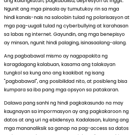
ang kalungkutan, pagkabalisa, depresyon at inggit.
Ngunit ang mga pinsala ay tumutukoy rin sa mga
hindi kanais-nais na saloobin tulad ng polarisasyon at
mga pag-uugali tulad ng cyberbullying at karahasan
sa labas ng internet. Gayundin, ang mga benepisyo
ay minsan, ngunit hindi palaging, isinasaalang-alang.
Ang pagbabawal mismo ay nagpapakita ng
karagdagang kalabuan, kasama ang talakayan
tungkol sa kung ano ang kaakibat ng isang
"pagbabawal", ang posibilidad nito, at posibleng bisa
kumpara sa iba pang mga opsyon sa patakaran.
Dalawa pang sanhi ng hindi pagkakasundo na may
kaugnayan sa impormasyon ay ang pagkakaroon ng
datos at ang uri ng ebidensya. Kadalasan, kulang ang
mga mananaliksik sa ganap na pag-access sa datos