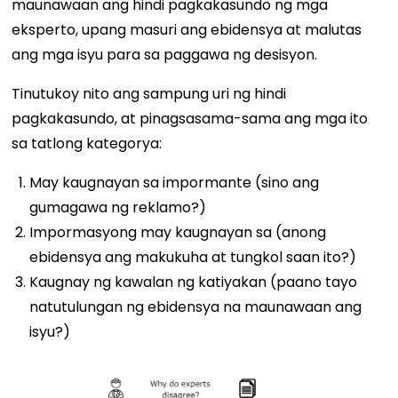
maunawaan ang hindi pagkakasundo ng mga
eksperto, upang masuri ang ebidensya at malutas
ang mga isyu para sa paggawa ng desisyon.
Tinutukoy nito ang sampung uri ng hindi
pagkakasundo, at pinagsasama-sama ang mga ito
sa tatlong kategorya:
May kaugnayan sa impormante (sino ang
gumagawa ng reklamo?)
Impormasyong may kaugnayan sa (anong
ebidensya ang makukuha at tungkol saan ito?)
Kaugnay ng kawalan ng katiyakan (paano tayo
natutulungan ng ebidensya na maunawaan ang
isyu?)