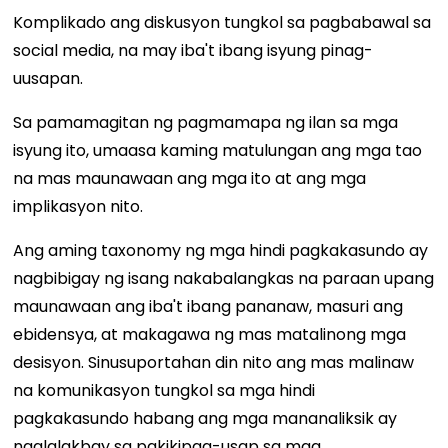
Komplikado ang diskusyon tungkol sa pagbabawal sa
social media, na may iba't ibang isyung pinag-
uusapan.
Sa pamamagitan ng pagmamapa ng ilan sa mga
isyung ito, umaasa kaming matulungan ang mga tao
na mas maunawaan ang mga ito at ang mga
implikasyon nito.
Ang aming taxonomy ng mga hindi pagkakasundo ay
nagbibigay ng isang nakabalangkas na paraan upang
maunawaan ang iba't ibang pananaw, masuri ang
ebidensya, at makagawa ng mas matalinong mga
desisyon. Sinusuportahan din nito ang mas malinaw
na komunikasyon tungkol sa mga hindi
pagkakasundo habang ang mga mananaliksik ay
naglalakbay sa pakikipag-usap sa mga