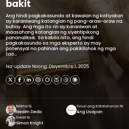
bakit
Ang hindi pagkakasundo at kawalan ng katiyakan
ay karaniwang katangian ng pang-araw-araw na
buhay. Ang mga ito rin ay karaniwan at
inaasahang katangian ng siyentipikong
pananaliksik. Sa kabila nito, ang hindi
pagkakasundo sa mga eksperto ay may
potensyal na pahinain ang pakikilahok ng mga
tao…
Na-update Noong: Disyembre 1, 2025
Nilikha Ni
Sinuri ang Katotohanan Ni
Nedim Dedic
Ang Usapan
Inedit Ni
Simon Knight