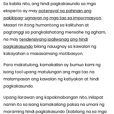
Sa kabila nito, ang hindi pagkakasundo sa mga
eksperto ay may
potensyal na pahinain ang
pakikipag-ugnayan ng mga tao sa impormasyon
.
Maaari rin itong humantong sa kalituhan at
pagtanggi sa pangkalahatang mensahe ng agham,
na may
tendensiyang ipaliwanag ang hindi
pagkakasundo
bilang nauugnay sa kawalan ng
kakayahan o masasamang motibasyon.
Para makatulong, kamakailan ay bumuo kami ng
isang tool upang matulungan ang mga tao na
malampasan ang kawalan ng katiyakan at hindi
pagkakasundo.
Upang ilarawan ang kapakinabangan nito, inilapat
namin ito sa isang kamakailang paksa na umani ng
maraming hindi pagkakasundo (kabilang na sa mga