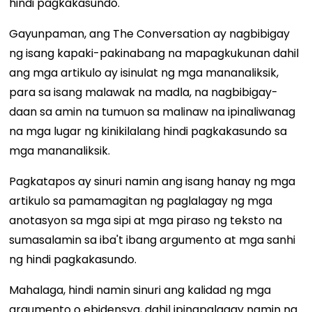
hindi pagkakasundo.
Gayunpaman, ang The Conversation ay nagbibigay
ng isang kapaki-pakinabang na mapagkukunan dahil
ang mga artikulo ay isinulat ng mga mananaliksik,
para sa isang malawak na madla, na nagbibigay-
daan sa amin na tumuon sa malinaw na ipinaliwanag
na mga lugar ng kinikilalang hindi pagkakasundo sa
mga mananaliksik.
Pagkatapos ay sinuri namin ang isang hanay ng mga
artikulo sa pamamagitan ng paglalagay ng mga
anotasyon sa mga sipi at mga piraso ng teksto na
sumasalamin sa iba't ibang argumento at mga sanhi
ng hindi pagkakasundo.
Mahalaga, hindi namin sinuri ang kalidad ng mga
argumento o ebidensya, dahil ipinapalagay namin na