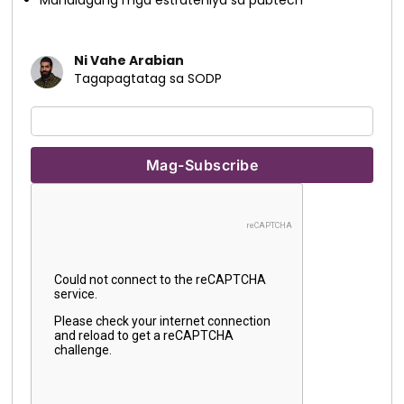
Mahalagang mga estratehiya sa pubtech
Ni Vahe Arabian
Tagapagtatag sa SODP