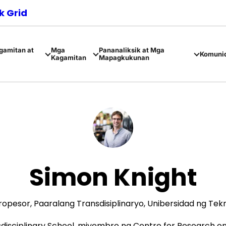
 Grid
amitan at
Mga
Pananaliksik at Mga
Komuni
Kagamitan
Mapagkukunan
Simon Knight
opesor, Paaralang Transdisiplinaryo, Unibersidad ng Tek
disciplinary School, miyembro ng Centre for Research on E