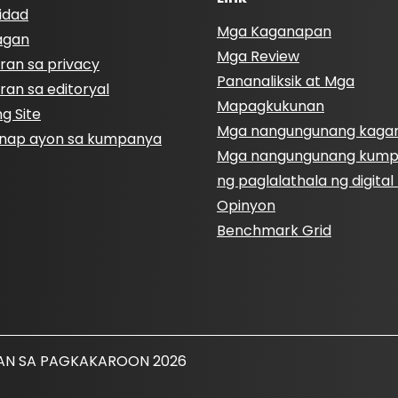
idad
Mga Kaganapan
agan
Mga Review
ran sa privacy
Pananaliksik at Mga
ran sa editoryal
Mapagkukunan
g Site
Mga nangungunang kaga
nap ayon sa kumpanya
Mga nangungunang kum
ng paglalathala ng digita
Opinyon
Benchmark Grid
TAN SA PAGKAKAROON 2026