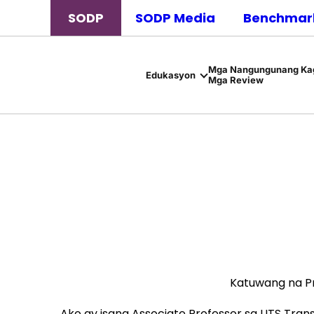
SODP
SODP Media
Benchmark
Mga Nangungunang Kag
Edukasyon
Mga Review
Katuwang na Pr
Ako ay isang Associate Professor sa UTS Trans