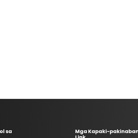
ol sa
Mga Kapaki-pakinaba
Link