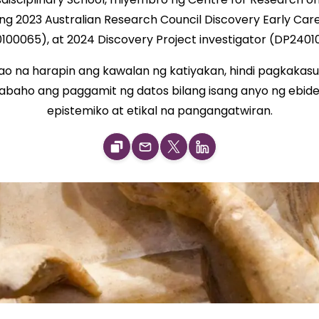
sang 2023 Australian Research Council Discovery Early C
100065), at 2024 Discovery Project investigator (DP2401
ao na harapin ang kawalan ng katiyakan, hindi pagkakasu
trabaho ang paggamit ng datos bilang isang anyo ng ebid
epistemiko at etikal na pangangatwiran.