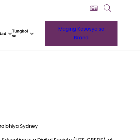
Maging Kasosyo sa
Tungkol
dad
sa
Brand
nolohiya Sydney
ducation in a Digital Society (UTS: CREDS), at