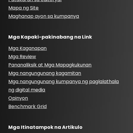
Mapa ng Site
Maghanap ayon sa kumpanya
Mga Kapaki-pakinabang na Link
Mga Kaganapan
Mga Review
Pananaliksik at Mga Mapagkukunan
Mga nangungunang kagamitan
Mga nangungunang kumpanya ng paglalathala
ng digital media
Opinyon
Benchmark Grid
Mga Itinatampok na Artikulo