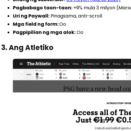
Pagbabago taon-taon:
+9% mula 3 milyon (Mars
Uri ng Paywall:
Pinagsama, anti-scroll
Mga field ng form:
Oo
Pagpipilian ng mga alok:
Oo
3. Ang Atletiko