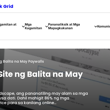
 Grid
amitan at
Mga
Pananaliksik at Mga
Komuni
Kagamitan
Mapagkukunan
ng Balita na May Paywalls
Site ng Balita na May
ndscape, ang pananatiling may alam sa mga
a dati. Dahil mahigit 86% ng mga
ce para sa kanilang online…