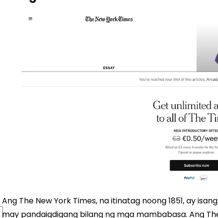
Ang The New York Times, na itinatag noong 1851, ay is
may pandaigdigang bilang ng mga mambabasa. Ang Th