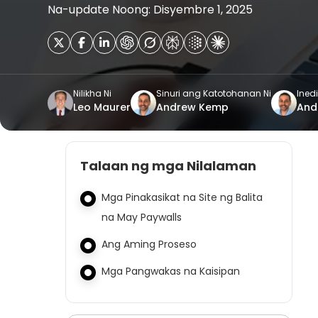
Na-update Noong: Disyembre 1, 2025
Nilikha Ni
Sinuri ang Katotohanan Ni
Inedi
Leo Maurer
Andrew Kemp
And
Talaan ng mga Nilalaman
Mga Pinakasikat na Site ng Balita
na May Paywalls
Ang Aming Proseso
Mga Pangwakas na Kaisipan