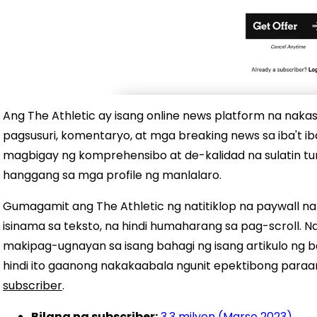
Ang The Athletic ay isang online news platform na naka
pagsusuri, komentaryo, at mga breaking news sa iba't iban
magbigay ng komprehensibo at de-kalidad na sulatin tun
hanggang sa mga profile ng manlalaro.
Gumagamit ang The Athletic ng natitiklop na paywall na
isinama sa teksto, na hindi humaharang sa pag-scroll.
makipag-ugnayan sa isang bahagi ng isang artikulo ng 
hindi ito gaanong nakakaabala ngunit epektibong para
subscriber
.
Bilang ng subscriber:
3.3 milyon (Marso 2023)