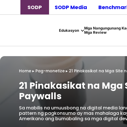
SODP
SODP Media
Benchmark
Mga Nangungunang Kag
Edukasyon
Mga Review
Home
▸
Pag-monetize
▸
21 Pinakasikat na Mga Site 
21 Pinakasikat na Mga 
Paywalls
Sa mabilis na umuusbong na digital media la
pattern ng pagkonsumo ay mas mahalaga kays
Amerikano ang bumabaling sa mga digital devi