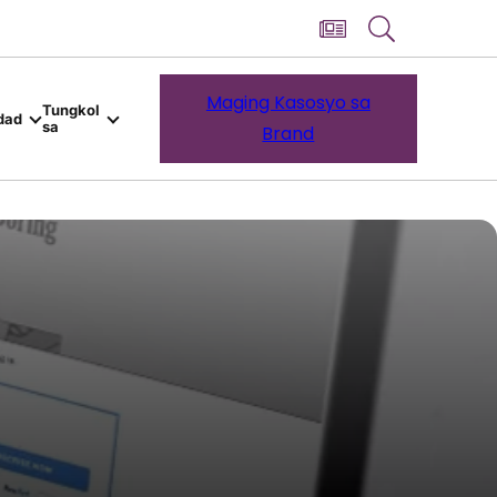
Maging Kasosyo sa
Tungkol
dad
sa
Brand