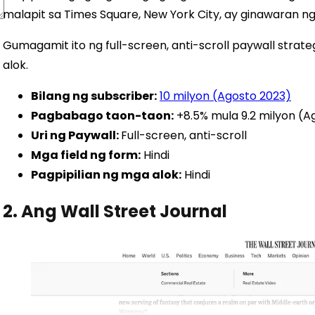
malapit sa Times Square, New York City, ay ginawaran ng 1
Gumagamit ito ng full-screen, anti-scroll paywall strat
alok.
Bilang ng subscriber:
10 milyon (Agosto 2023)
Pagbabago taon-taon:
+8.5% mula 9.2 milyon (A
Uri ng Paywall:
Full-screen, anti-scroll
Mga field ng form:
Hindi
Pagpipilian ng mga alok:
Hindi
2. Ang Wall Street Journal