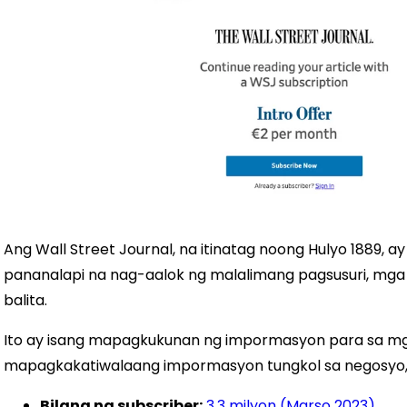
Ang Wall Street Journal, na itinatag noong Hulyo 1889, a
pananalapi na nag-aalok ng malalimang pagsusuri, mg
balita.
Ito ay isang mapagkukunan ng impormasyon para sa m
mapagkakatiwalaang impormasyon tungkol sa negosyo, 
Bilang ng subscriber:
3.3 milyon (Marso 2023)