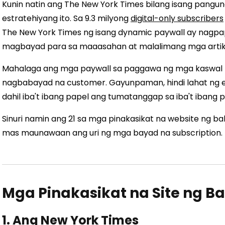
Kunin natin ang The New York Times bilang isang pang
estratehiyang ito. Sa 9.3 milyong
digital-only subscribers
The New York Times ng isang dynamic paywall ay nag
magbayad para sa maaasahan at malalimang mga artikul
Mahalaga ang mga paywall sa paggawa ng mga kaswal 
nagbabayad na customer. Gayunpaman, hindi lahat ng es
dahil iba't ibang papel ang tumatanggap sa iba't iba
Sinuri namin ang 21 sa mga pinakasikat na website ng 
mas maunawaan ang uri ng mga bayad na subscription.
Mga Pinakasikat na Site ng Ba
1. Ang New York Times