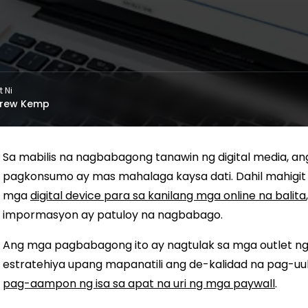
t Ni
rew Kemp
Sa mabilis na nagbabagong tanawin ng digital media, a
pagkonsumo ay mas mahalaga kaysa dati. Dahil mahigi
mga
digital device para sa kanilang mga online na balita
impormasyon ay patuloy na nagbabago.
Ang mga pagbabagong ito ay nagtulak sa mga outlet ng
estratehiya upang mapanatili ang de-kalidad na pag-u
pag-aampon ng isa sa apat na uri ng mga paywall
.