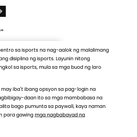
sentro sa isports na nag-aalok ng malalimang
g disiplina ng isports. Layunin nitong
gkol sa isports, mula sa mga buod ng laro
 may iba't ibang opsyon sa pag-login na
 Nagbibigay-daan ito sa mga mambabasa na
balita bago pumunta sa paywall, kaya naman
an para gawing
mga nagbabayad na