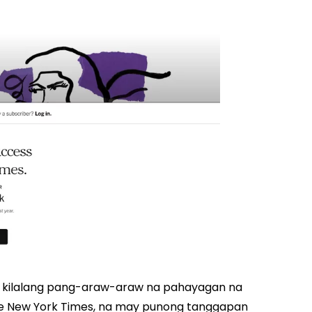
ang kilalang pang-araw-araw na pahayagan na
e New York Times, na may punong tanggapan