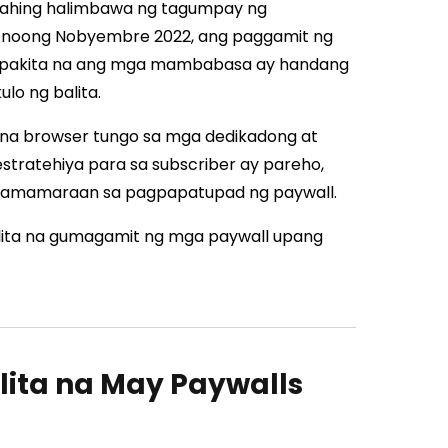
unahing halimbawa ng tagumpay ng
noong Nobyembre 2022, ang paggamit ng
papakita na ang mga mambabasa ay handang
o ng balita.
na browser tungo sa mga dedikadong at
tratehiya para sa subscriber ay pareho,
ng pamamaraan sa pagpapatupad ng paywall.
balita na gumagamit ng mga paywall upang
lita na May Paywalls