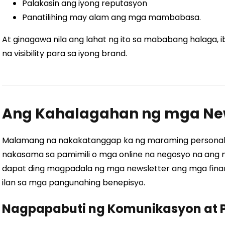
Palakasin ang iyong reputasyon
Panatilihing may alam ang mga mambabasa.
At ginagawa nila ang lahat ng ito sa mababang halaga, i
na visibility para sa iyong brand.
Ang Kahalagahan ng mga New
Malamang na nakakatanggap ka ng maraming personal 
nakasama sa pamimili o mga online na negosyo na ang mg
dapat ding magpadala ng mga newsletter ang mga financ
ilan sa mga pangunahing benepisyo.
Nagpapabuti ng Komunikasyon at 