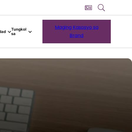
Maging Kasosyo sa
Tungkol
dad
sa
Brand