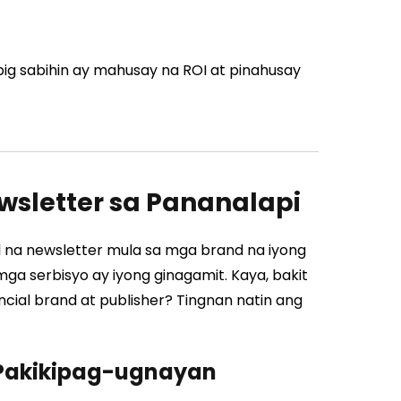
big sabihin ay mahusay na ROI at pinahusay
sletter sa Pananalapi
na newsletter mula sa mga brand na iyong
a serbisyo ay iyong ginagamit. Kaya, bakit
ial brand at publisher? Tingnan natin ang
Pakikipag-ugnayan