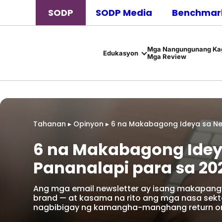
SODP
SODP Media
Benchmark
Mga Nangungunang Kag
Edukasyon
Mga Review
Tahanan
▸
Opinyon
▸
6 na Makabagong Ideya sa Ne
6 na Makabagong Ideya
Pananalapi para sa 20
Ang mga email newsletter ay isang makapan
brand — at kasama na rito ang mga nasa sekto
nagbibigay ng kamangha-manghang return on