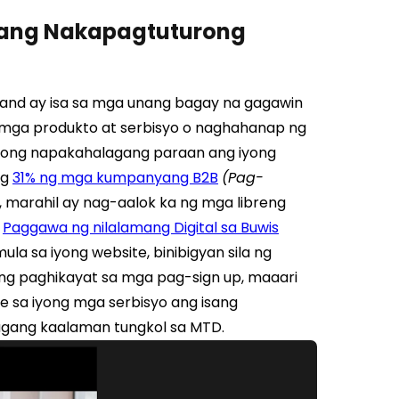
 ang Nakapagtuturong
rand ay isa sa mga unang bagay na gagawin
g mga produkto at serbisyo o naghahanap ng
itong napakahalagang paraan ang iyong
ng
31% ng mga kumpanyang B2B
(Pag-
, marahil ay nag-aalok ka ng mga libreng
a
Paggawa ng nilalamang Digital sa Buwis
a sa iyong website, binibigyan sila ng
ng paghikayat sa mga pag-sign up, maaari
 sa iyong mga serbisyo ang isang
gang kaalaman tungkol sa MTD.