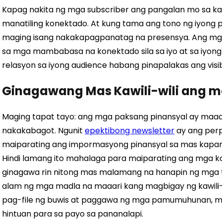
Kapag nakita ng mga subscriber ang pangalan mo sa kan
manatiling konektado. At kung tama ang tono ng iyong 
maging isang nakakapagpanatag na presensya. Ang m
sa mga mambabasa na konektado sila sa iyo at sa iyong
relasyon sa iyong audience habang pinapalakas ang visib
Ginagawang Mas Kawili-wili ang m
Maging tapat tayo: ang mga paksang pinansyal ay ma
nakakabagot. Ngunit
epektibong newsletter
ay ang per
maiparating ang impormasyong pinansyal sa mas kapa
Hindi lamang ito mahalaga para maiparating ang mga ko
ginagawa rin nitong mas malamang na hanapin ng mga t
alam ng mga madla na maaari kang magbigay ng kawili
pag-file ng buwis at paggawa ng mga pamumuhunan, m
hintuan para sa payo sa pananalapi.