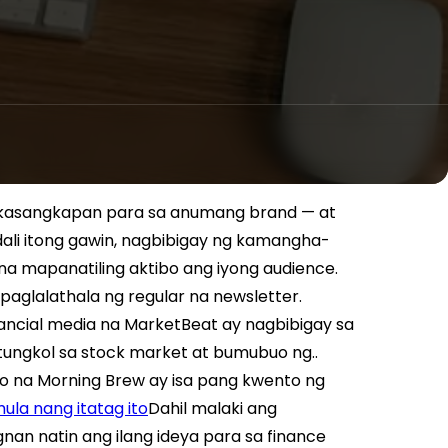
 kasangkapan para sa anumang brand — at
ali itong gawin, nagbibigay ng kamangha-
a mapanatiling aktibo ang iyong audience.
aglalathala ng regular na newsletter.
ncial media na MarketBeat ay nagbibigay sa
ungkol sa stock market at bumubuo ng..
o na Morning Brew ay isa pang kwento ng
ula nang itatag ito
Dahil malaki ang
nan natin ang ilang ideya para sa finance