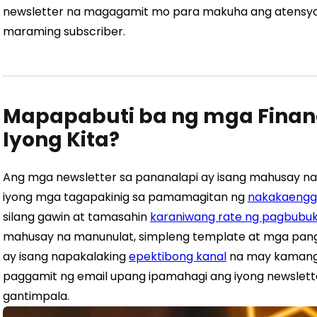
newsletter na magagamit mo para makuha ang atensyo
maraming subscriber.
Mapapabuti ba ng mga Financ
Iyong Kita?
Ang mga newsletter sa pananalapi ay isang mahusay n
iyong mga tagapakinig sa pamamagitan ng
nakakaengg
silang gawin at tamasahin
karaniwang rate ng pagbubuk
mahusay na manunulat, simpleng template at mga pangu
ay isang napakalaking
epektibong kanal
na may kamang
paggamit ng email upang ipamahagi ang iyong newslette
gantimpala.