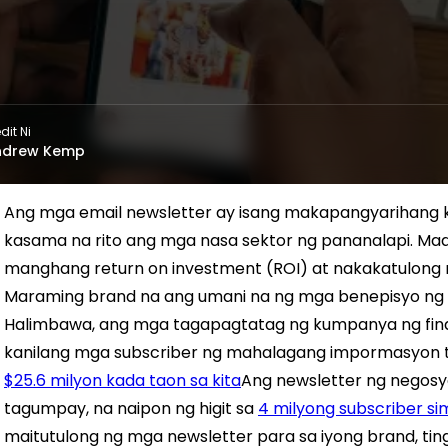
dit Ni
ndrew Kemp
Ang mga email newsletter ay isang makapangyarihang
kasama na rito ang mga nasa sektor ng pananalapi. Mad
manghang return on investment (ROI) at nakakatulong n
Maraming brand na ang umani na ng mga benepisyo ng p
Halimbawa, ang mga tagapagtatag ng kumpanya ng fina
kanilang mga subscriber ng mahalagang impormasyon t
$25.6 milyon kada taon sa kita
Ang newsletter ng negosy
tagumpay, na naipon ng higit sa
4 milyong subscriber sim
maitutulong ng mga newsletter para sa iyong brand, ting