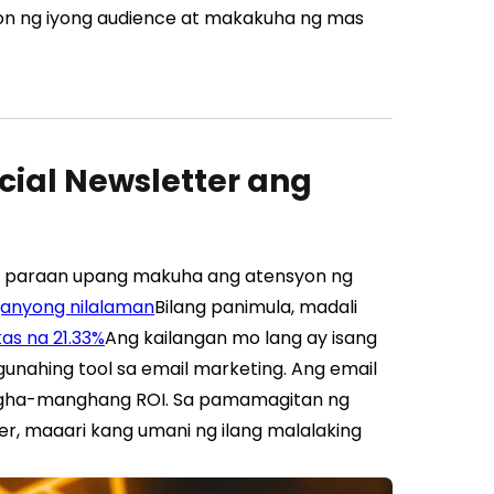
n ng iyong audience at makakuha ng mas
ial Newsletter ang
a paraan upang makuha ang atensyon ng
anyong nilalaman
Bilang panimula, madali
as na 21.33%
Ang kailangan mo lang ay isang
nahing tool sa email marketing. Ang email
ha-manghang ROI. Sa pamamagitan ng
r, maaari kang umani ng ilang malalaking