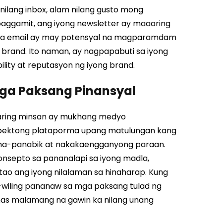
ilang inbox, alam nilang gusto mong
paggamit, ang iyong newsletter ay maaaring
ga email ay may potensyal na magparamdam
 brand. Ito naman, ay nagpapabuti sa iyong
ility at reputasyon ng iyong brand.
ga Paksang Pinansyal
aaring minsan ay mukhang medyo
pektong plataporma upang matulungan kang
na-panabik at nakakaengganyong paraan.
nsepto sa pananalapi sa iyong madla,
ao ang iyong nilalaman sa hinaharap. Kung
-wiling pananaw sa mga paksang tulad ng
as malamang na gawin ka nilang unang