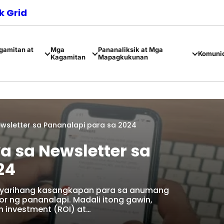
 Grid
amitan at
Mga
Pananaliksik at Mga
Komuni
Kagamitan
Mapagkukunan
wsletter sa Pananalapi para sa 2024
 sa Newsletter sa
24
gyarihang kasangkapan para sa anumang
r ng pananalapi. Madali itong gawin,
 investment (ROI) at…