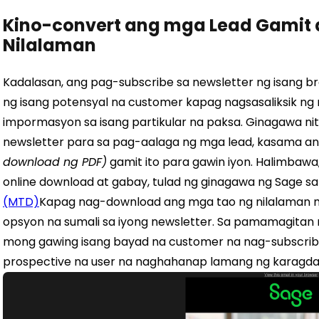
Kino-convert ang mga Lead Gamit
Nilalaman
Kadalasan, ang pag-subscribe sa newsletter ng isang b
ng isang potensyal na customer kapag nagsasaliksik n
impormasyon sa isang partikular na paksa. Ginagawa n
newsletter para sa pag-aalaga ng mga lead, kasama a
download ng PDF)
gamit ito para gawin iyon. Halimbawa
online download at gabay, tulad ng ginagawa ng Sage s
(MTD)
Kapag nag-download ang mga tao ng nilalaman mul
opsyon na sumali sa iyong newsletter. Sa pamamagitan 
mong gawing isang bayad na customer na nag-subscribe
prospective na user na naghahanap lamang ng karagda