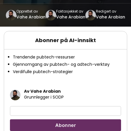
Opprettet av
Faktasjekket av
Redigert av
Vahe Arabian
Vahe Arabian
Vahe Arabian
Abonner på AI-innsikt
Trendende pubtech-ressurser
Gjennomgang av pubtech- og adtech-verktøy
Verdifulle pubtech-strategier
Av Vahe Arabian
Grunnlegger i SODP