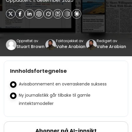
Oppdatert: 1. desember 2025
Opprettet av
Faktasjekket av
Redigert av
Stuart Brown
Vahe Arabian
Vahe Arabian
Innholdsfortegnelse
Avisabonnement en overraskende suksess
Ny journalistikk går tilbake til gamle
inntektsmodeller
Abonner på AI-innsikt