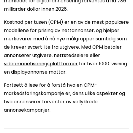
markedet for digital annonsering
forventes å nå 786
milliarder dollar innen 2026.
Kostnad per tusen (CPM) er en av de mest populære
modellene for prising av nettannonser, og hjelper
merkevarer med å nå nye målgrupper samtidig som
de krever svært lite fra utgivere. Med CPM betaler
annonsører utgivere, nettstedseiere eller
videomonetiseringsplattformer
for hver 1000. visning
en displayannonse mottar.
Fortsett å lese for å forstå hva en CPM-
markedsføringskampanje er, dens ulike aspekter og
hva annonsører forventer av vellykkede
annonsekampanjer.