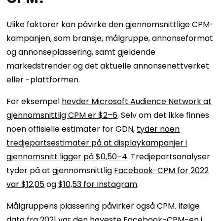
Ulike faktorer kan påvirke den gjennomsnittlige CPM-
kampanjen, som bransje, målgruppe, annonseformat
og annonseplassering, samt gjeldende
markedstrender og det aktuelle annonsenettverket
eller -plattformen.
For eksempel
hevder Microsoft Audience Network at
gjennomsnittlig CPM er $2–6
. Selv om det ikke finnes
noen offisielle estimater for GDN,
tyder noen
tredjepartsestimater på at displaykampanjer i
gjennomsnitt ligger på $0,50–4
. Tredjepartsanalyser
tyder på at gjennomsnittlig
Facebook-CPM for 2022
var $12,05
og
$10,53 for Instagram
.
Målgruppens plassering påvirker også CPM. Ifølge
data fra 2021 var den
høyeste Facebook-CPM-en
i