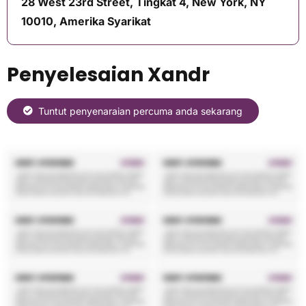
28 West 23rd Street, Tingkat 4, New York, NY
10010, Amerika Syarikat
Penyelesaian Xandr
Tuntut penyenaraian percuma anda sekarang