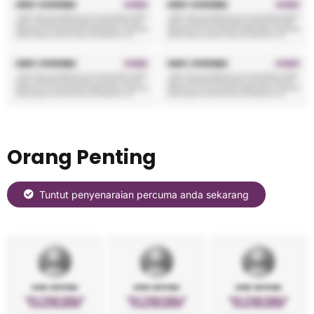
Orang Penting
Tuntut penyenaraian percuma anda sekarang