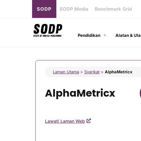
SODP
SODP Media
Benchmark Grid
Pendidikan
Alatan & Ula
Laman Utama
>
Syarikat
>
AlphaMetricx
AlphaMetricx
Lawati Laman Web