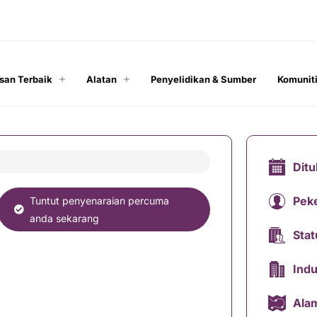
san Terbaik
Alatan
Penyelidikan & Sumber
Komunit
Dit
Peke
Tuntut penyenaraian percuma
anda sekarang
Stat
Indu
Alam