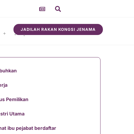
JADILAH RAKAN KONGSI JENAMA
i
Mengenai
ubuhkan
rja
us Pemilikan
stri Utama
at ibu pejabat berdaftar