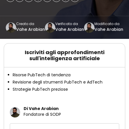
Creato da
Verificato da
Modificato da
Vahe Arabian
Vahe Arabian
Vahe Arabian
Iscriviti agli approfondimenti
sull'intelligenza artificiale
Risorse PubTech di tendenza
Revisione degli strumenti PubTech e AdTech
Strategie PubTech preziose
Di Vahe Arabian
Fondatore di SODP