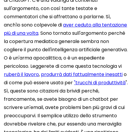
di ChatGPT.
C'è una valanga di contenuti
sull'argomento, con così tante testate e
commentatori che si affrettano a parlarne. Sì,
anch'io sono colpevole di
aver ceduto alla tentazione
più di una volta
.
Sono tornato sull'argomento perché
la copertura mediatica generale sembra non
cogliere il punto dell'intelligenza artificiale generativa.
O è un'arma apocalittica, o è un espediente
pericoloso.
Leggerete di come questa tecnologia vi
ruberà il lavoro
,
produrrà dati fattualmente inesatti
o
di come può essere usata per
"trucchi di produttività
".
Sì, queste sono citazioni da brividi perché,
francamente, se avete bisogno di un chatbot per
scrivere un'email, avete problemi ben più gravi di cui
preoccuparvi.
Il semplice utilizzo dello strumento
dovrebbe rivelare che, pur essendo una meraviglia