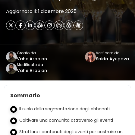
Aggiornato il: 1 dicembre 2025
Creato da
Verificato da
Vahe Arabian
Saida Ayupova
Modificato da
Vahe Arabian
Sommario
Il ruolo della segmentazione degli abbonati
Coltivare una comunità attraverso gli eventi
Sfruttare i contenuti degli eventi per costruire un