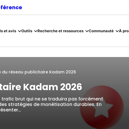
référence
ls et avis
Outils
Recherche et ressources
Communauté
À pr
 du réseau publicitaire Kadam 2026
itaire Kadam 2026
n trafic brut qui ne se traduira pas forcément
t des stratégies de monétisation durables. En
résenter…