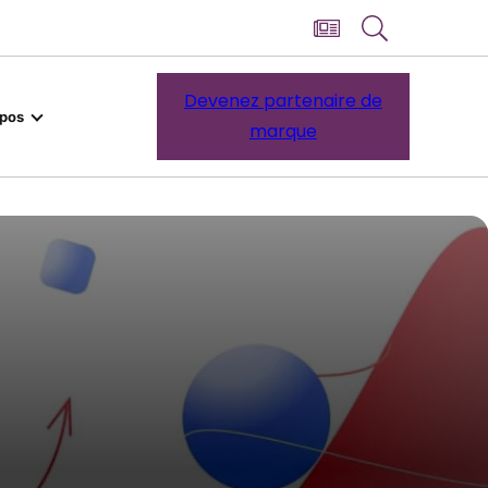
Devenez partenaire de
opos
marque