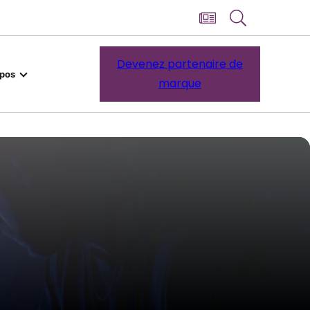
Devenez partenaire de
opos
marque