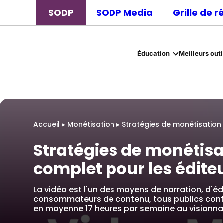
SODP
SODP Media
Grille de 
Éducation
Meilleurs outi
Accueil
▸
Monétisation
▸
Stratégies de monétisation 
Stratégies de monétisat
complet pour les édite
La vidéo est l'un des moyens de narration, d'é
consommateurs de contenu, tous publics conf
en moyenne 17 heures par semaine au visionn