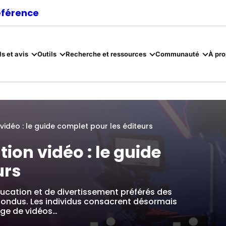
référence
ls et avis
Outils
Recherche et ressources
Communauté
À pr
vidéo : le guide complet pour les éditeurs
ion vidéo : le guide
urs
ducation et de divertissement préférés des
ondus. Les individus consacrent désormais
age de vidéos…