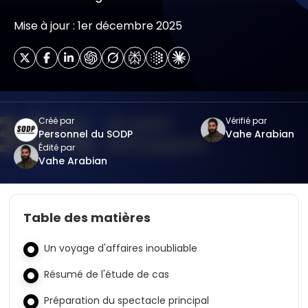
Mise à jour : 1er décembre 2025
Créé par
Vérifié par
Personnel du SODP
Vahe Arabian
Édité par
Vahe Arabian
Table des matières
Un voyage d'affaires inoubliable
Résumé de l'étude de cas
Préparation du spectacle principal