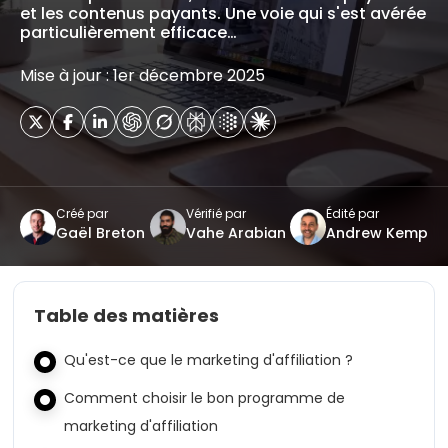
et les contenus payants. Une voie qui s'est avérée
particulièrement efficace…
Mise à jour : 1er décembre 2025
Créé par
Vérifié par
Édité par
Gaël Breton
Vahe Arabian
Andrew Kemp
Table des matières
Qu'est-ce que le marketing d'affiliation ?
Comment choisir le bon programme de
marketing d'affiliation