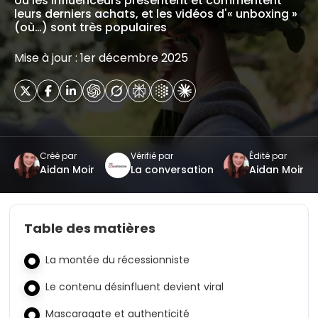
où les influenceurs présentent et commentent
leurs derniers achats, et les vidéos d'« unboxing »
(où…) sont très populaires
Mise à jour : 1er décembre 2025
Créé par
Vérifié par
Édité par
Aidan Moir
La conversation
Aidan Moir
Table des matières
La montée du récessionniste
Le contenu désinfluent devient viral
Mascaragate et authenticité