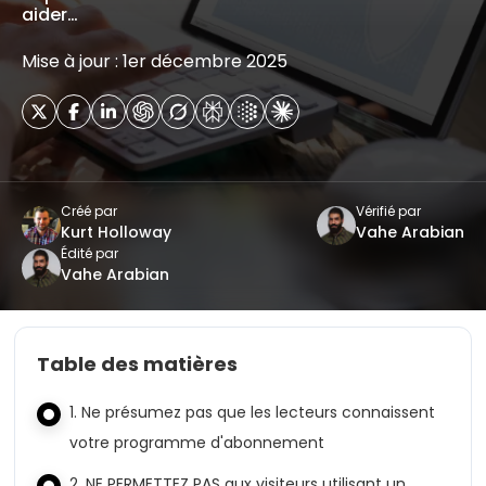
aider…
Mise à jour : 1er décembre 2025
Créé par
Vérifié par
Kurt Holloway
Vahe Arabian
Édité par
Vahe Arabian
Table des matières
1. Ne présumez pas que les lecteurs connaissent
votre programme d'abonnement
2. NE PERMETTEZ PAS aux visiteurs utilisant un