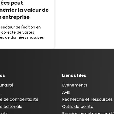
ées peut
enter la valeur de
e entreprise
 secteur de l'édition en
la collecte de vastes
tés de données massives
pos
Liens utiles
nauté
Événements
n
Avis
ue de confidentialité
Recherche et ressources
ue éditoriale
Outils de pointe
 site
Principales entreprises d'