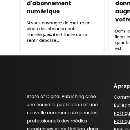
d'abonnement
donn
numérique
augm
votr
Si vous envisagez de mettre en
place des abonnements
Dans le
numériques, il est facile de se
ligne, 
sentir dépassé…
quanti
est…
À pro
State of Digital Publishing crée
Commu
une nouvelle publication et une
Bulleti
nouvelle communauté pour les
Politiq
professionnels des médias
Politiq
numériques et de l'édition, dans
Plan du