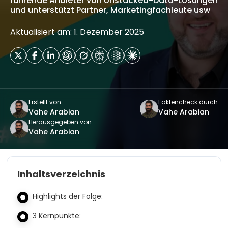
führende Anbieter von Unstacked-Data-Lösungen
und unterstützt Partner, Marketingfachleute usw
Aktualisiert am: 1. Dezember 2025
Erstellt von
Faktencheck durch
Vahe Arabian
Vahe Arabian
Herausgegeben von
Vahe Arabian
Inhaltsverzeichnis
Highlights der Folge:
3 Kernpunkte: