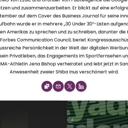
tzen und zusammenzuarbeiten. Er blickt auf eine erfolgr
mber auf dem Cover des Business Journal für seine innov
aufbahn wurde er in mehrere „30 Under 30“-Listen aufgen
nen Amerikas zu sprechen und zu schreiben, darunter die 
des Forbes Communication Council, beriet Kongressaussch
flussreiche Persönlichkeit in der Welt der digitalen Werb
 sein Privatleben, das Engagements im Sportfernsehen und 
-Athletin Jena Bishop verheiratet und lebt jetzt in San D
Anwesenheit zweier Shiba Inus verschönert wird.