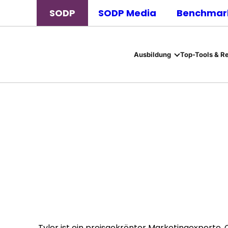
SODP
SODP Media
Benchmark
Ausbildung
Top-Tools & R
Tyler ist ein preisgekrönter Marketingexperte,