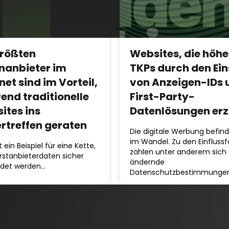
größten
Websites, die höhe
enanbieter im
TKPs durch den Ein
net sind im Vorteil,
von Anzeigen-IDs 
end traditionelle
First-Party-
ites ins
Datenlösungen erz
ertreffen geraten
Die digitale Werbung befind
im Wandel. Zu den Einfluss
t ein Beispiel für eine Kette,
zählen unter anderem sich
Erstanbieterdaten sicher
ändernde
det werden…
Datenschutzbestimmunge