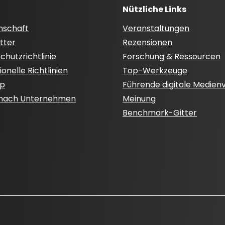
Nützliche Links
nschaft
Veranstaltungen
tter
Rezensionen
hutzrichtlinie
Forschung & Ressourcen
onelle Richtlinien
Top-Werkzeuge
ap
Führende digitale Medien
 nach Unternehmen
Meinung
Benchmark-Gitter