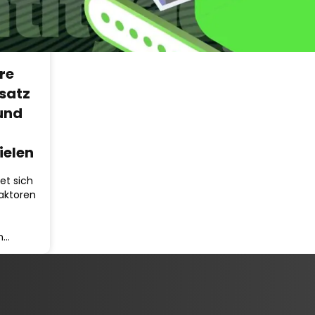
re
satz
und
ielen
et sich
faktoren
n…