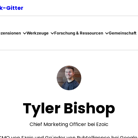
-Gitter
ezensionen
Werkzeuge
Forschung & Ressourcen
Gemeinschaft
Tyler Bishop
Chief Marketing Officer bei Ezoic
 CMO von Ezoic und Gründer von Pubtelligence bei Google –