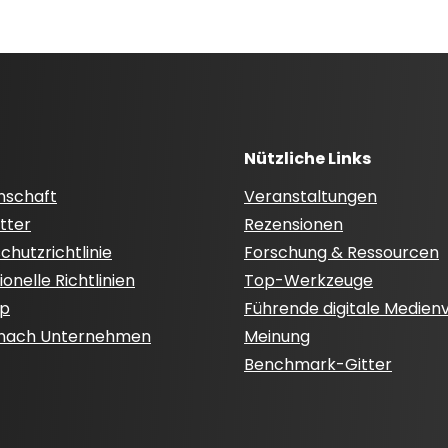
Nützliche Links
nschaft
Veranstaltungen
tter
Rezensionen
hutzrichtlinie
Forschung & Ressourcen
onelle Richtlinien
Top-Werkzeuge
ap
Führende digitale Medien
 nach Unternehmen
Meinung
Benchmark-Gitter