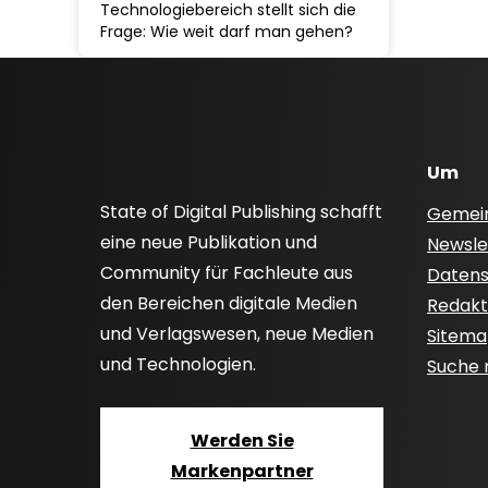
Technologiebereich stellt sich die
Frage: Wie weit darf man gehen?
Um
State of Digital Publishing schafft
Gemei
eine neue Publikation und
Newsle
Community für Fachleute aus
Datensc
den Bereichen digitale Medien
Redakti
und Verlagswesen, neue Medien
Sitem
und Technologien.
Suche
Werden Sie
Markenpartner