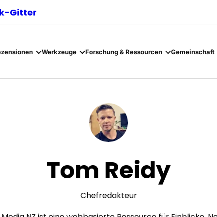
-Gitter
ezensionen
Werkzeuge
Forschung & Ressourcen
Gemeinschaft
Tom Reidy
Chefredakteur
 Media NZ ist eine webbasierte Ressource für Einblicke, N