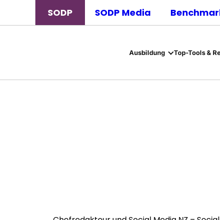
SODP
SODP Media
Benchmark
Ausbildung
Top-Tools & R
Chefredakteur und Social Media NZ – Social