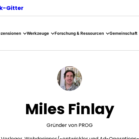
-Gitter
ezensionen
Werkzeuge
Forschung & Ressourcen
Gemeinschaft
Miles Finlay
Gründer von PROG
als Verleger, Webdesigner/-entwickler und Ad-Operation