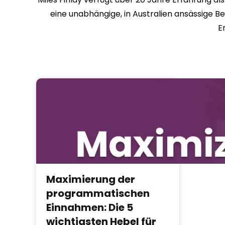
eine unabhängige, in Australien ansässige 
E
Maximierung der
programmatischen
Einnahmen: Die 5
wichtigsten Hebel für