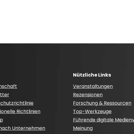
Nützliche Links
nschaft
Veranstaltungen
tter
Rezensionen
hutzrichtlinie
Forschung & Ressourcen
onelle Richtlinien
Top-Werkzeuge
ap
Führende digitale Medien
 nach Unternehmen
Meinung