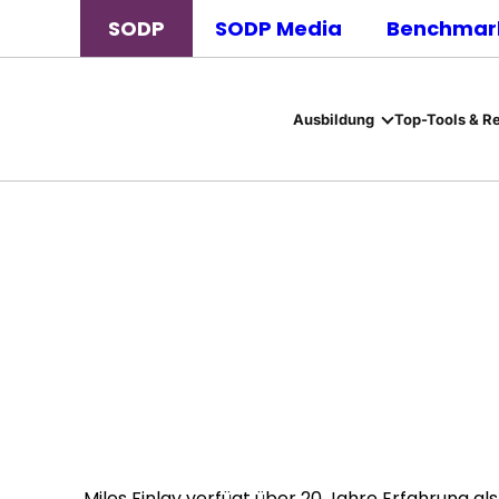
SODP
SODP Media
Benchmark
Ausbildung
Top-Tools & R
Miles Finlay verfügt über 20 Jahre Erfahrung 