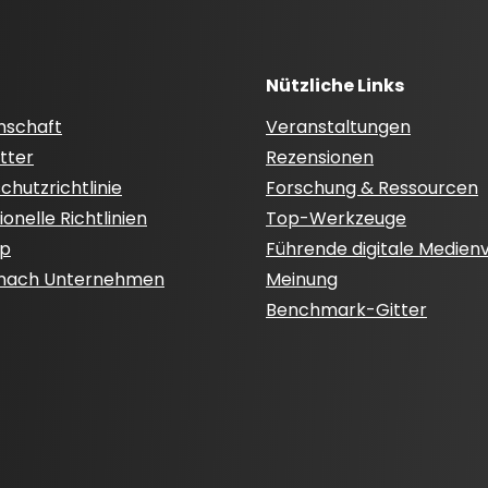
Nützliche Links
nschaft
Veranstaltungen
tter
Rezensionen
hutzrichtlinie
Forschung & Ressourcen
onelle Richtlinien
Top-Werkzeuge
ap
Führende digitale Medien
 nach Unternehmen
Meinung
Benchmark-Gitter