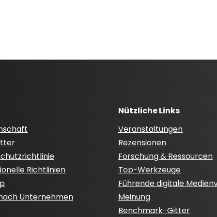
Nützliche Links
nschaft
Veranstaltungen
tter
Rezensionen
hutzrichtlinie
Forschung & Ressourcen
onelle Richtlinien
Top-Werkzeuge
ap
Führende digitale Medien
 nach Unternehmen
Meinung
Benchmark-Gitter