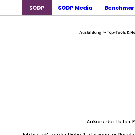
SODP
SODP Media
Benchmark
Ausbildung
Top-Tools & R
Außerordentlicher P
Ich bin außerordentliche Professorin für Popu