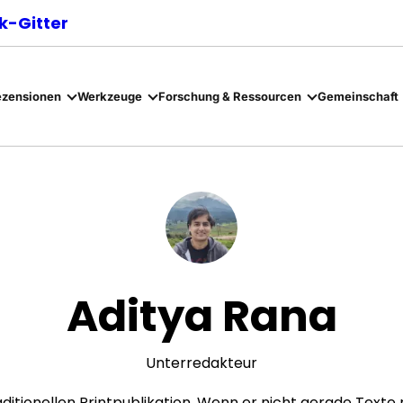
-Gitter
ezensionen
Werkzeuge
Forschung & Ressourcen
Gemeinschaft
Aditya Rana
Unterredakteur
aditionellen Printpublikation. Wenn er nicht gerade Texte