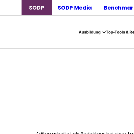
SODP
SODP Media
Benchmark
Ausbildung
Top-Tools & R
Aditya arbeitet als Redakteur bei einer tr