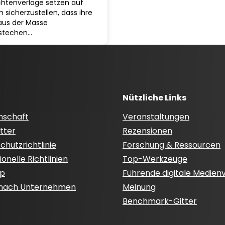
chtenverlage setzen auf
 sicherzustellen, dass ihre
 aus der Masse
stechen…
Nützliche Links
nschaft
Veranstaltungen
tter
Rezensionen
hutzrichtlinie
Forschung & Ressourcen
onelle Richtlinien
Top-Werkzeuge
ap
Führende digitale Medien
 nach Unternehmen
Meinung
Benchmark-Gitter