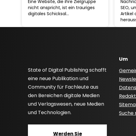
Eine Website, die ihre Zielgruppe
Nachri
nicht anspricht, ist ein trauriges
SEO, um
digitales Schicksal…
Artikel
heraus
Um
State of Digital Publishing schafft
Gemei
eine neue Publikation und
Newsle
Community für Fachleute aus
Datensc
den Bereichen digitale Medien
Redakti
und Verlagswesen, neue Medien
Sitem
und Technologien.
Suche
Werden Sie