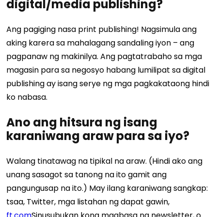
digital/media publishing?
Ang pagiging nasa print publishing! Nagsimula ang
aking karera sa mahalagang sandaling iyon – ang
pagpanaw ng makinilya. Ang pagtatrabaho sa mga
magasin para sa negosyo habang lumilipat sa digital
publishing ay isang serye ng mga pagkakataong hindi
ko nabasa.
Ano ang hitsura ng isang
karaniwang araw para sa iyo?
Walang tinatawag na tipikal na araw. (Hindi ako ang
unang sasagot sa tanong na ito gamit ang
pangungusap na ito.) May ilang karaniwang sangkap:
tsaa, Twitter, mga listahan ng dapat gawin,
ft.com
Sinusubukan kong magbasa ng newsletter, o