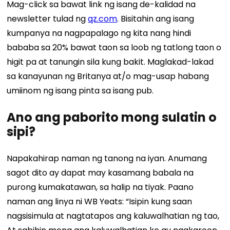
Mag-click sa bawat link ng isang de-kalidad na
newsletter tulad ng
qz.com
. Bisitahin ang isang
kumpanya na nagpapalago ng kita nang hindi
bababa sa 20% bawat taon sa loob ng tatlong taon o
higit pa at tanungin sila kung bakit. Maglakad-lakad
sa kanayunan ng Britanya at/o mag-usap habang
umiinom ng isang pinta sa isang pub.
Ano ang paborito mong sulatin o
sipi?
Napakahirap naman ng tanong na iyan. Anumang
sagot dito ay dapat may kasamang babala na
purong kumakatawan, sa halip na tiyak. Paano
naman ang linya ni WB Yeats: “Isipin kung saan
nagsisimula at nagtatapos ang kaluwalhatian ng tao,