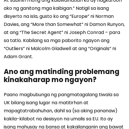
At sabihin mong ang kaluwalhatian ko ay nagkaroon
ako ng ganitong mga kaibigan.” Natigil sa isang
disyerto na isla, gusto ko ang “Europe” ni Norman
Davies, ang “More than Somewhat” ni Damon Runyon,
at ang “The Secret Agent” ni Joseph Conrad – para
sa tatlo. Kabilang sa mga paborito ngayon ang
“Outliers” ni Malcolm Gladwell at ang “Originals” ni
Adam Grant.
Ano ang matinding problemang
kinakaharap mo ngayon?
Paano magbubunga ng pangmatagalang tiwala sa
UK bilang isang lugar na matitirhan at
mapagtatrabahuhan, dahil sa (sa aking pananaw)
kakila-kilabot na desisyon na umalis sa EU. Ito ay
isang mahusay na bansa at kakailanganin ang bawat