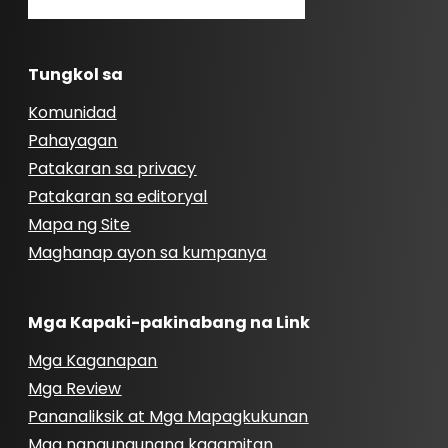
Tungkol sa
Komunidad
Pahayagan
Patakaran sa privacy
Patakaran sa editoryal
Mapa ng Site
Maghanap ayon sa kumpanya
Mga Kapaki-pakinabang na Link
Mga Kaganapan
Mga Review
Pananaliksik at Mga Mapagkukunan
Mga nangungunang kagamitan