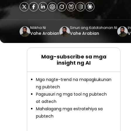
Nilikha Ni
Sinuri ang Katotohanan Ni
In
Vahe Arabian
Vahe Arabian
V
Mag-subscribe sa mga
insight ng AI
Mga nagte-trend na mapagkukunan
ng pubtech
Pagsusuri ng mga tool ng pubtech
at adtech
Mahalagang mga estratehiya sa
pubtech