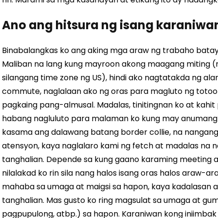
Ano ang hitsura ng isang karaniwa
Binabalangkas ko ang aking mga araw ng trabaho bata
Maliban na lang kung mayroon akong maagang miting (m
silangang time zone ng US), hindi ako nagtatakda ng ala
commute, naglalaan ako ng oras para magluto ng totoo
pagkaing pang-almusal. Madalas, tinitingnan ko at kahi
habang nagluluto para malaman ko kung may anumang a
kasama ang dalawang batang border collie, na nangang
atensyon, kaya naglalaro kami ng fetch at madalas na n
tanghalian. Depende sa kung gaano karaming meeting a
nilalakad ko rin sila nang halos isang oras halos araw-ar
mahaba sa umaga at maigsi sa hapon, kaya kadalasan 
tanghalian. Mas gusto ko ring magsulat sa umaga at gu
pagpupulong, atbp.) sa hapon.
Karaniwan kong iniimbak