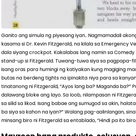
Ganito ang simula ng piyesang iyan..
Nagmamadali akong 
kasama si Dr. Kevin Fitzgerald, na kilala sa Emergency V
dala siyang crockpot.
Kakalabas lang namin sa Comedy W
stand-up si Fitzgerald. Tuwang-tuwa siya sa pagpapa-fi
isang oras para humingi ng katiyakan kung magiging ma
butas na berdeng tights na ipinakita niya para sa kanyang
tinatanong ni Fitzgerald, “Ayos lang ba? Maganda ba?”
P
dalawang bloke ang layo. Sa loob, nilampasan ni Fitzge
sa silid sa likod. Isang babae ang sumugod sa akin, hal
ba siya sa kahon na iyan?” Walang pag-aalinlangan, sinabi
minsang biro ni Fitzgerald sa entablado, “Hindi pa ito bi