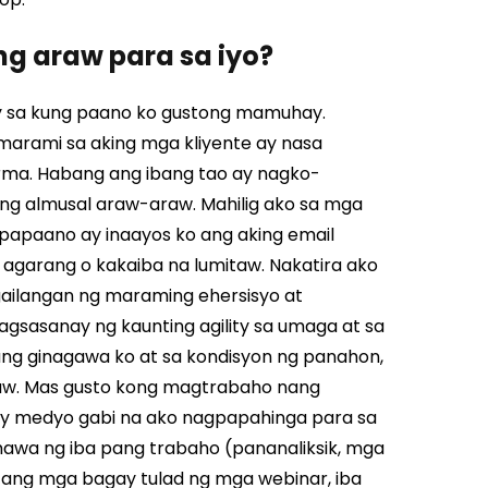
ng araw para sa iyo?
y sa kung paano ko gustong mamuhay.
arami sa aking mga kliyente ay nasa
rma.
Habang ang ibang tao ay nagko-
ng almusal araw-araw. Mahilig ako sa mga
t papaano ay inaayos ko ang aking email
garang o kakaiba na lumitaw.
Nakatira ako
ailangan ng maraming ehersisyo at
agsasanay ng kaunting agility sa umaga at sa
ng ginagawa ko at sa kondisyon ng panahon,
aw.
Mas gusto kong magtrabaho nang
ay medyo gabi na ako nagpapahinga para sa
mawa ng iba pang trabaho (pananaliksik, mga
 ang mga bagay tulad ng mga webinar, iba