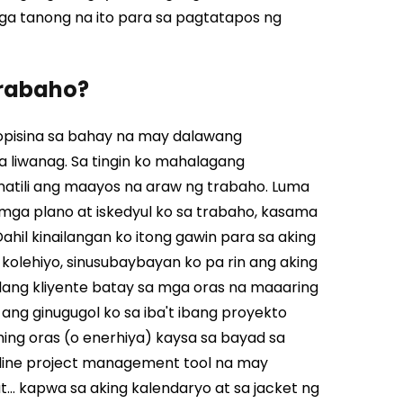
ga tanong na ito para sa pagtatapos ng
trabaho?
opisina sa bahay na may dalawang
 liwanag. Sa tingin ko mahalagang
tili ang maayos na araw ng trabaho.
Luma
mga plano at iskedyul ko sa trabaho, kasama
ahil kinailangan ko itong gawin para sa aking
olehiyo, sinusubaybayan ko pa rin ang aking
ilang kliyente batay sa mga oras na maaaring
ang ginugugol ko sa iba't ibang proyekto
ng oras (o enerhiya) kaysa sa bayad sa
nline project management tool na may
t... kapwa sa aking kalendaryo at sa jacket ng