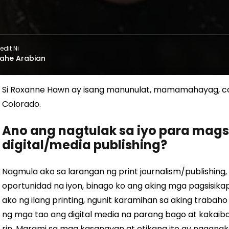
edit Ni
ahe Arabian
Si Roxanne Hawn ay isang manunulat, mamamahayag, co
Colorado.
Ano ang nagtulak sa iyo para ma
digital/media publishing?
Nagmula ako sa larangan ng print journalism/publishin
oportunidad na iyon, binago ko ang aking mga pagsisikap 
ako ng ilang printing, ngunit karamihan sa aking trabaho 
ng mga tao ang digital media na parang bago at kakaiba
rin. Marami sa mga kasanayan at etikang ito ay naaangk