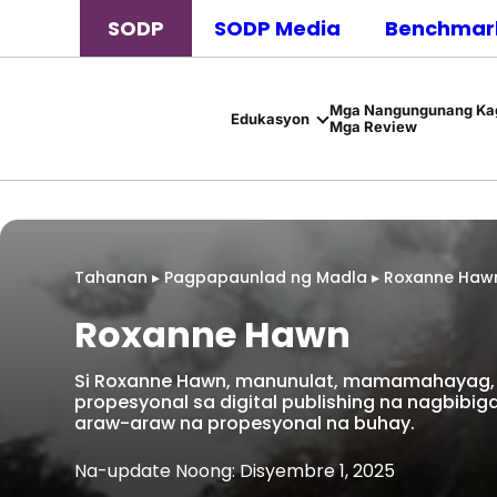
SODP
SODP Media
Benchmark
Mga Nangungunang Kag
Edukasyon
Mga Review
Tahanan
▸
Pagpapaunlad ng Madla
▸
Roxanne Haw
Roxanne Hawn
Si Roxanne Hawn, manunulat, mamamahayag, c
propesyonal sa digital publishing na nagbib
araw-araw na propesyonal na buhay.
Na-update Noong: Disyembre 1, 2025