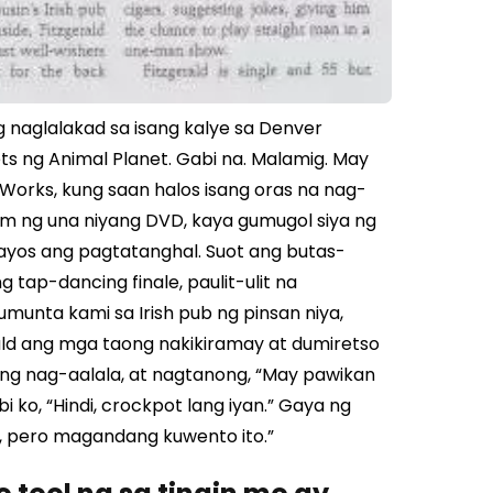
naglalakad sa isang kalye sa Denver
ets ng Animal Planet. Gabi na. Malamig. May
orks, kung saan halos isang oras na nag-
lm ng una niyang DVD, kaya gumugol siya ng
ayos ang pagtatanghal. Suot ang butas-
 tap-dancing finale, paulit-ulit na
umunta kami sa Irish pub ng pinsan niya,
rald ang mga taong nakikiramay at dumiretso
atang nag-aalala, at nagtanong, “May pawikan
 ko, “Hindi, crockpot lang iyan.” Gaya ng
ro, pero magandang kuwento ito.”