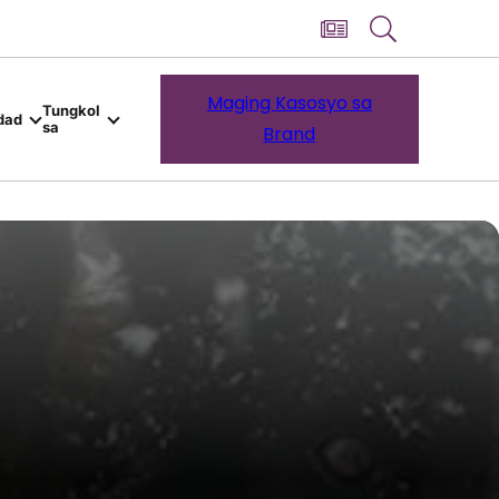
Maging Kasosyo sa
Tungkol
dad
sa
Brand