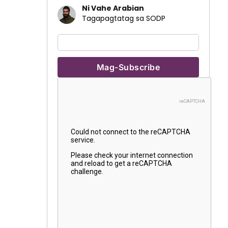
Ni Vahe Arabian
Tagapagtatag sa SODP