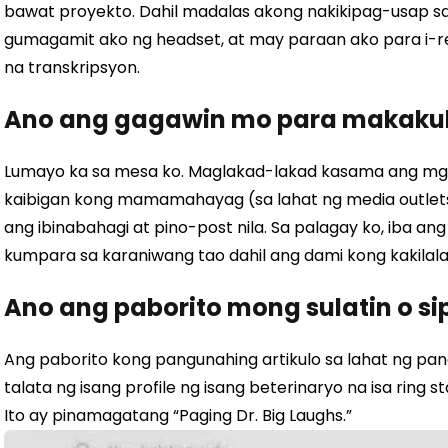
bawat proyekto.
Dahil madalas akong nakikipag-usap sa
gumagamit ako ng headset, at may paraan ako para i-r
na transkripsyon.
Ano ang gagawin mo para makakuh
Lumayo ka sa mesa ko. Maglakad-lakad kasama ang mg
kaibigan kong mamamahayag (sa lahat ng media outlets)
ang ibinabahagi at pino-post nila. Sa palagay ko, iba an
kumpara sa karaniwang tao dahil ang dami kong kakil
Ano ang paborito mong sulatin o si
Ang paborito kong pangunahing artikulo sa lahat ng pan
talata ng isang profile ng isang beterinaryo na isa ring 
Ito ay pinamagatang “Paging Dr. Big Laughs.”