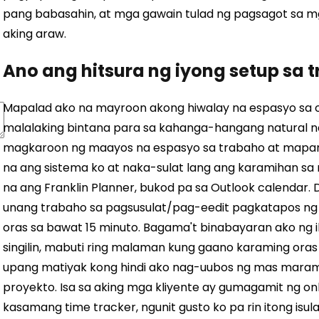
pang babasahin, at mga gawain tulad ng pagsagot sa m
aking araw.
Ano ang hitsura ng iyong setup sa 
Mapalad ako na mayroon akong hiwalay na espasyo sa 
malalaking bintana para sa kahanga-hangang natural na
magkaroon ng maayos na espasyo sa trabaho at mapana
na ang sistema ko at naka-sulat lang ang karamihan sa 
na ang Franklin Planner, bukod pa sa Outlook calendar.
D
unang trabaho sa pagsusulat/pag-eedit pagkatapos ng k
oras sa bawat 15 minuto. Bagama't binabayaran ako ng 
singilin, mabuti ring malaman kung gaano karaming oras 
upang matiyak kong hindi ako nag-uubos ng mas marami
proyekto. Isa sa aking mga kliyente ay gumagamit ng o
kasamang time tracker, ngunit gusto ko pa rin itong isula