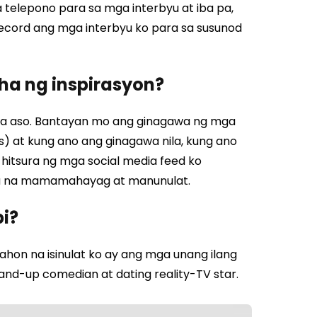
 telepono para sa mga interbyu at iba pa,
ecord ang mga interbyu ko para sa susunod
a ng inspirasyon?
a aso. Bantayan mo ang ginagawa ng mga
 at kung ano ang ginagawa nila, kung ano
g hitsura ng mga social media feed ko
ala na mamamahayag at manunulat.
pi?
ahon na isinulat ko ay ang mga unang ilang
stand-up comedian at dating reality-TV star.