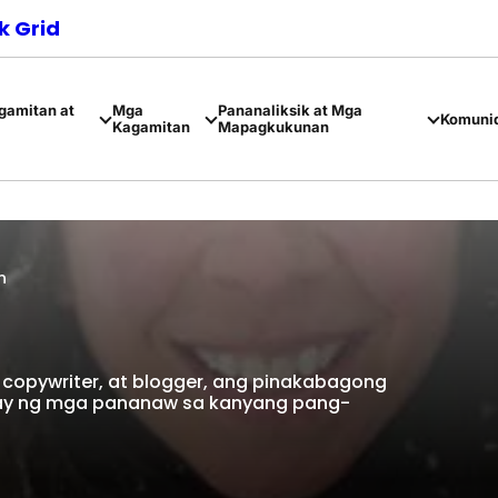
 Grid
amitan at
Mga
Pananaliksik at Mga
Komuni
Kagamitan
Mapagkukunan
n
opywriter, at blogger, ang pinakabagong
igay ng mga pananaw sa kanyang pang-