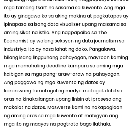
mga tamang tsart na sasama sa kuwento. Ang mga
ito ay ginagawa ko sa aking makina at pagkatapos ay
ipinapasa sa isang data visualiser upang maisama sa
aming sikat na istilo. Ang nagpapaiba sa The
Economist ay walang seksyon ng data journalism sa
industriya, ito ay nasa lahat ng dako. Pangalawa,
bilang isang lingguhang pahayagan, mayroon kaming
mga mamahaling deadline kumpara sa aming mga
kaibigan sa mga pang-araw-araw na pahayagan.
Ang paggawa ng mga kuwento ng datos ay
karaniwang tumatagal ng medyo matagal, dahil sa
oras na kinakailangan upang linisin at iproseso ang
makalat na datos. Maswerte kami na nakapaglaan
ng aming oras sa mga kuwento at mabigyan ang
mga ito ng maayos na pagtrato bago ilathala.