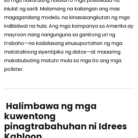
sa mga nakaraang halalan o mga posibilidad na
iniulat ng sarili. Malamang na kailangan ang mas
magagandang modelo, na kinasasangkutan ng mga
indibidwal na hula. Ang mga kampanya sa Amerika ay
mayroon nang nangunguna sa ganitong uri ng
trabaho—na kadalasang sinusuportahan ng mga
matatalinong siyentipiko ng datos—at maaaring
makabubuting matuto mula sa mga ito ang mga
pollster.
Halimbawa ng mga
kuwentong
pinagtrabahuhan ni Idrees
Kahloon