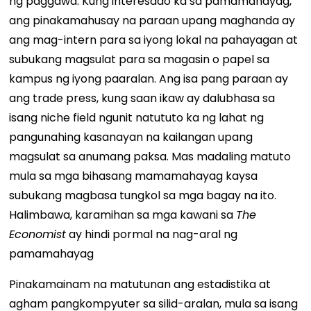
ng paggawa. Kung interesado ka sa pamamahayag,
ang pinakamahusay na paraan upang maghanda ay
ang mag-intern para sa iyong lokal na pahayagan at
subukang magsulat para sa magasin o papel sa
kampus ng iyong paaralan. Ang isa pang paraan ay
ang trade press, kung saan ikaw ay dalubhasa sa
isang niche field ngunit natututo ka ng lahat ng
pangunahing kasanayan na kailangan upang
magsulat sa anumang paksa. Mas madaling matuto
mula sa mga bihasang mamamahayag kaysa
subukang magbasa tungkol sa mga bagay na ito.
Halimbawa, karamihan sa mga kawani sa
The
Economist
ay hindi pormal na nag-aral ng
pamamahayag
Pinakamainam na matutunan ang estadistika at
agham pangkompyuter sa silid-aralan, mula sa isang