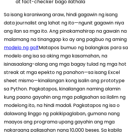
at fact-checker bago ilathala
Sa isang karaniwang araw, hindi gagawin ng isang
data journalist ang lahat ng ito—ngunit gagawin niya
ang ilan sa mga ito. Ang pinakamahirap na gawain na
malamang na tinanggap ko ay ang pagbuo ng aming
modelo ng golf
Matapos bumuo ng balangkas para sa
modelo ang isa sa aking mga kasamahan, na
isinasaalang-alang ang mga bagay tulad ng mga hot
streak at mga epekto ng panahon—sa isang Excel
sheet mismo—kinailangan kong isalin ang prototype
sa Python. Pagkatapos, kinailangan naming alamin
kung paano gayahin ang mga paligsahan sa ilalim ng
modelong ito, na hindi madali. Pagkatapos ng isa o
dalawang linggo ng pakikipaglaban, gumana nang
maayos ang programa upang gayahin ang mga
nakaraang paligsahan nang 10,000 beses. Sa kabila