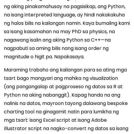
ng aking pinakamahusay na pagsisikap, ang Python,
na isang interpreted language, ay hindi nakakakuha
ng halos bilis na kailangan namin. Kaya bumaling kami
sa isang kasamahan na may PhD sa physics, na
nagawang isalin ang aking Python sa C++—na
nagpabuti sa aming bilis nang isang order ng
magnitude o higit pa. Napakasaya.
Maraming trabaho ang kailangan para sa ating mga
tsart bago mangyari ang mahika ng visualization
(ang pangangalap at pagproseso ng datos sa R ​​at
Python na aking nabanggit). Kapag handa na ang
nalinis na datos, mayroon tayong dalawang bespoke
charting tool na ginagamit natin para lumikha ng
mga tsart: isang Excel script at isang Adobe
Illustrator script na nagko-convert ng datos sa isang