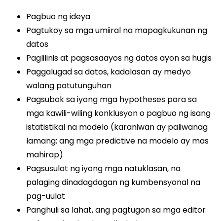
Pagbuo ng ideya
Pagtukoy sa mga umiiral na mapagkukunan ng
datos
Paglilinis at pagsasaayos ng datos ayon sa hugis
Paggalugad sa datos, kadalasan ay medyo
walang patutunguhan
Pagsubok sa iyong mga hypotheses para sa
mga kawili-wiling konklusyon o pagbuo ng isang
istatistikal na modelo (karaniwan ay paliwanag
lamang; ang mga predictive na modelo ay mas
mahirap)
Pagsusulat ng iyong mga natuklasan, na
palaging dinadagdagan ng kumbensyonal na
pag-uulat
Panghuli sa lahat, ang pagtugon sa mga editor