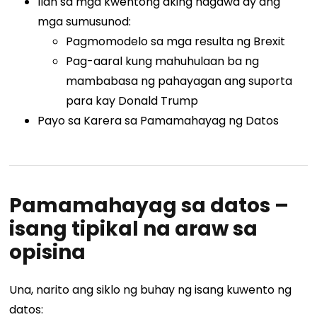
Ilan sa mga kwentong aking nagawa ay ang
mga sumusunod:
Pagmomodelo sa mga resulta ng Brexit
Pag-aaral kung mahuhulaan ba ng
mambabasa ng pahayagan ang suporta
para kay Donald Trump
Payo sa Karera sa Pamamahayag ng Datos
Pamamahayag sa datos –
isang tipikal na araw sa
opisina
Una, narito ang siklo ng buhay ng isang kuwento ng
datos: