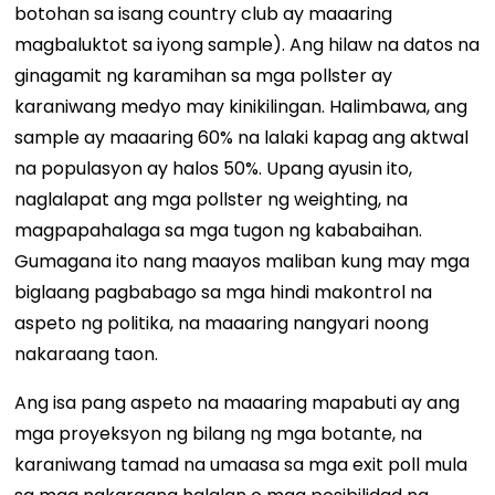
botohan sa isang country club ay maaaring
magbaluktot sa iyong sample). Ang hilaw na datos na
ginagamit ng karamihan sa mga pollster ay
karaniwang medyo may kinikilingan. Halimbawa, ang
sample ay maaaring 60% na lalaki kapag ang aktwal
na populasyon ay halos 50%. Upang ayusin ito,
naglalapat ang mga pollster ng weighting, na
magpapahalaga sa mga tugon ng kababaihan.
Gumagana ito nang maayos maliban kung may mga
biglaang pagbabago sa mga hindi makontrol na
aspeto ng politika, na maaaring nangyari noong
nakaraang taon.
Ang isa pang aspeto na maaaring mapabuti ay ang
mga proyeksyon ng bilang ng mga botante, na
karaniwang tamad na umaasa sa mga exit poll mula