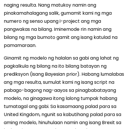
naging resulta. Nang matukoy namin ang
pinakamahalagang salik, gumamit kami ng mga
numero ng senso upang i-project ang mga
pangwakas na bilang. Iminemode rin namin ang
bilang ng mga bumoto gamit ang isang katulad na
pamamaraan.
Ginamit ng modelo ng halalan sa gabi ang lahat ng
pagkalkula ng bilang na ito bilang batayan ng
prediksyon (isang Bayesian prior). Habang lumalabas
ang mga resulta, sumulat kami ng isang script na
pabago-bagong nag-aayos sa pinagbabatayang
modelo, na ginagawa itong lalong tumpak habang
tumatagal ang gabi. Sa kasamaang palad para sa
United Kingdom, ngunit sa kabutihang palad para sa
aming modelo, hinuhulaan namin ang isang Brexit sa