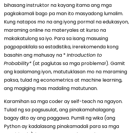
bihasang instruktor na kayang itama ang mga
pagkakamali bago pa man ito masyadong lumalim.
Kung natapos mo na ang iyong pormal na edukasyon,
maraming online na materyales at kurso na
makakatulong sa iyo. Para sa isang masusing
pagpapakilala sa estadistika, irerekomenda kong
basahin ang mahusay na *
Introduction to
Probability*
(at paglutas sa mga problema!). Gamit
ang kaalamang iyon, matutuklasan mo na maraming
paksa, tulad ng econometrics at machine learning,
ang magiging mas madaling matutunan.
Karamihan sa mga coder ay self-teach na ngayon.
Tulad ng sa pagsusulat, ang pinakamahalagang
bagay dito ay ang paggawa. Pumili ng wika (ang
Python ay kadalasang pinakamadali para sa mga