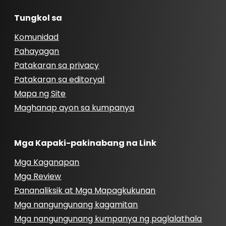
Tungkol sa
Komunidad
Pahayagan
Patakaran sa privacy
Patakaran sa editoryal
Mapa ng Site
Maghanap ayon sa kumpanya
Mga Kapaki-pakinabang na Link
Mga Kaganapan
Mga Review
Pananaliksik at Mga Mapagkukunan
Mga nangungunang kagamitan
Mga nangungunang kumpanya ng paglalathala