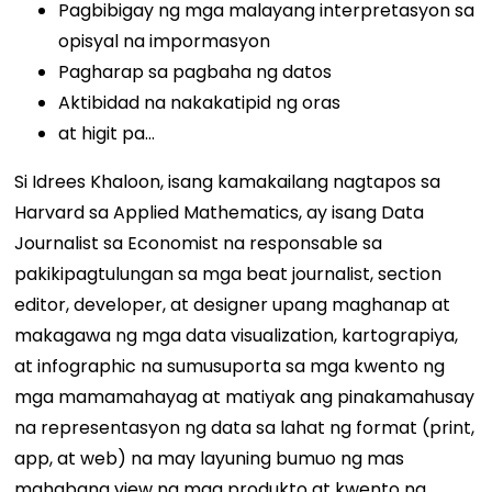
Pagbibigay ng mga malayang interpretasyon sa
opisyal na impormasyon
Pagharap sa pagbaha ng datos
Aktibidad na nakakatipid ng oras
at higit pa…
Si Idrees Khaloon, isang kamakailang nagtapos sa
Harvard sa Applied Mathematics, ay isang Data
Journalist sa Economist na responsable sa
pakikipagtulungan sa mga beat journalist, section
editor, developer, at designer upang maghanap at
makagawa ng mga data visualization, kartograpiya,
at infographic na sumusuporta sa mga kwento ng
mga mamamahayag at matiyak ang pinakamahusay
na representasyon ng data sa lahat ng format (print,
app, at web) na may layuning bumuo ng mas
mahabang view na mga produkto at kwento ng