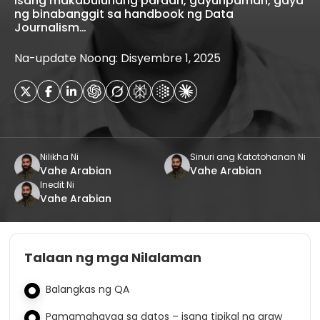
isang makabuluhang paraan, gayunpaman, gaya
ng binabanggit sa handbook ng Data
Journalism…
Na-update Noong: Disyembre 1, 2025
Nilikha Ni
Sinuri ang Katotohanan Ni
Vahe Arabian
Vahe Arabian
Inedit Ni
Vahe Arabian
Talaan ng mga Nilalaman
Balangkas ng QA
Pamamahayag sa datos – isang tipikal na araw