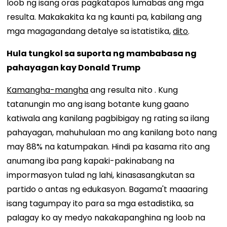
loob ng isang oras pagkatapos lumabas ang mga
resulta. Makakakita ka ng kaunti pa, kabilang ang
mga magagandang detalye sa istatistika,
dito
.
Hula tungkol sa suporta ng mambabasa ng
pahayagan kay Donald Trump
Kamangha-mangha
ang resulta nito . Kung
tatanungin mo ang isang botante kung gaano
katiwala ang kanilang pagbibigay ng rating sa ilang
pahayagan, mahuhulaan mo ang kanilang boto nang
may 88% na katumpakan. Hindi pa kasama rito ang
anumang iba pang kapaki-pakinabang na
impormasyon tulad ng lahi, kinasasangkutan sa
partido o antas ng edukasyon. Bagama't maaaring
isang tagumpay ito para sa mga estadistika, sa
palagay ko ay medyo nakakapanghina ng loob na