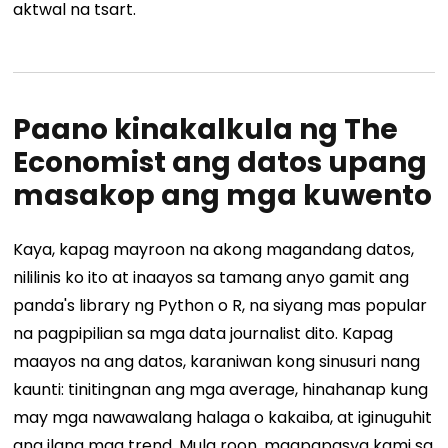
aktwal na tsart.
Paano kinakalkula ng The
Economist ang datos upang
masakop ang mga kuwento
Kaya, kapag mayroon na akong magandang datos,
nililinis ko ito at inaayos sa tamang anyo gamit ang
panda's library ng Python o R, na siyang mas popular
na pagpipilian sa mga data journalist dito. Kapag
maayos na ang datos, karaniwan kong sinusuri nang
kaunti: tinitingnan ang mga average, hinahanap kung
may mga nawawalang halaga o kakaiba, at iginuguhit
ang ilang mga trend. Mula roon, magpapasya kami sa