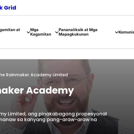
 Grid
amitan at
Mga
Pananaliksik at Mga
Komuni
Kagamitan
Mapagkukunan
The Rainmaker Academy Limited
nmaker Academy
demy Limited, ang pinakabagong propesyonal
 pananaw sa kanyang pang-araw-araw na