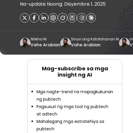
Na-update Noong: Disyembre 1, 2025
Nilikha Ni
Sinuri ang Katotohanan Ni
In
Vahe Arabian
Vahe Arabian
V
Mag-subscribe sa mga
insight ng AI
Mga nagte-trend na mapagkukunan
ng pubtech
Pagsusuri ng mga tool ng pubtech
at adtech
Mahalagang mga estratehiya sa
pubtech