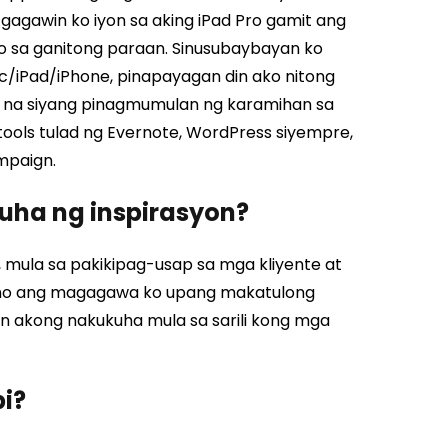
gagawin ko iyon sa aking iPad Pro gamit ang
nto sa ganitong paraan. Sinusubaybayan ko
c/iPad/iPhone, pinapayagan din ako nitong
na siyang pinagmumulan ng karamihan sa
ols tulad ng Evernote, WordPress siyempre,
mpaign.
ha ng inspirasyon?
 mula sa pakikipag-usap sa mga kliyente at
ano ang magagawa ko upang makatulong
in akong nakukuha mula sa sarili kong mga
pi?