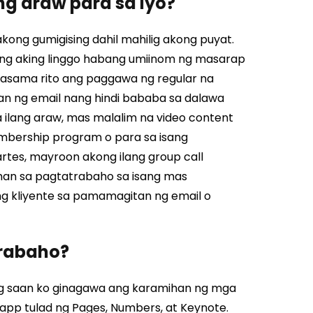
ng araw para sa iyo?
kong gumigising dahil mahilig akong puyat.
ang aking linggo habang umiinom ng masarap
 kasama rito ang paggawa ng regular na
n ng email nang hindi bababa sa dalawa
 ilang araw, mas malalim na video content
mbership program o para sa isang
rtes, mayroon akong ilang group call
nman sa pagtatrabaho sa isang mas
 kliyente sa pamamagitan ng email o
trabaho?
ung saan ko ginagawa ang karamihan ng mga
pp tulad ng Pages, Numbers, at Keynote.