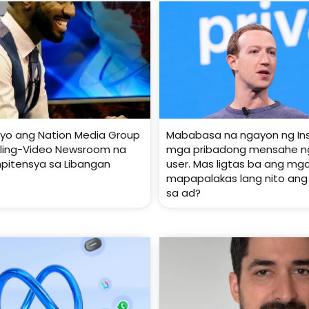
yo ang Nation Media Group
Mababasa na ngayon ng In
kling-Video Newsroom na
mga pribadong mensahe ng
pitensya sa Libangan
user. Mas ligtas ba ang mg
mapapalakas lang nito ang
sa ad?