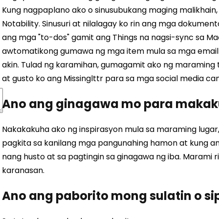
Kung nagpaplano ako o sinusubukang maging malikhain, 
Notability. Sinusuri at nilalagay ko rin ang mga dokume
ang mga "to-dos" gamit ang Things na nagsi-sync sa Ma
awtomatikong gumawa ng mga item mula sa mga email 
akin.
Tulad ng karamihan, gumagamit ako ng maraming to
at gusto ko ang Missinglttr para sa mga social media ca
Ano ang ginagawa mo para makaku
Nakakakuha ako ng inspirasyon mula sa maraming lugar,
pagkita sa kanilang mga pangunahing hamon at kung 
nang husto at sa pagtingin sa ginagawa ng iba. Marami r
karanasan.
Ano ang paborito mong sulatin o si