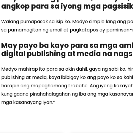
angkop para sa iyong mga pagsisika
Walang pumapasok sa isip ko. Medyo simple lang ang pag
sa pamamagitan ng email at pagkatapos ay paminsan-m
May payo ba kayo para sa mga am
digital publishing at media na nag
Medyo mahirap ito para sa akin dahil, gaya ng sabi ko, h
publishing at media, kaya ibibigay ko ang payo ko sa kah
harapin ang mapaghamong trabaho. Ang iyong kakayah
kung gaano pinahahalagahan ng iba ang mga kasanayan
mga kasanayang iyon.”