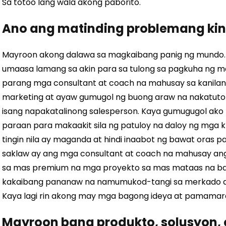
Sa totoo lang wala akong paborito.
Ano ang matinding problemang ki
Mayroon akong dalawa sa magkaibang panig ng mundo. 
umaasa lamang sa akin para sa tulong sa pagkuha ng ma
parang mga consultant at coach na mahusay sa kanilang
marketing at ayaw gumugol ng buong araw na nakatuto
isang napakatalinong salesperson. Kaya gumugugol ako
paraan para makaakit sila ng patuloy na daloy ng mga 
tingin nila ay maganda at hindi inaabot ng bawat oras 
saklaw ay ang mga consultant at coach na mahusay an
sa mas premium na mga proyekto sa mas mataas na baya
kakaibang pananaw na namumukod-tangi sa merkado at
Kaya lagi rin akong may mga bagong ideya at pamamara
Mayroon bang produkto, solusyon, o