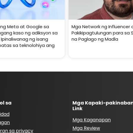
ang Meta at Google sa
Mga Network ng Influencer a
gang kaso ng adiksyon sa
Pakikipagtulungan para sa 
 Ipinaliwanag ng isang
na Paglago ng Madla
batas sa teknolohiya ang
ol sa
Mga Kapaki-pakinaba
Link
idad
Mga Kaganapan
agan
Mga Review
ran sa privacy