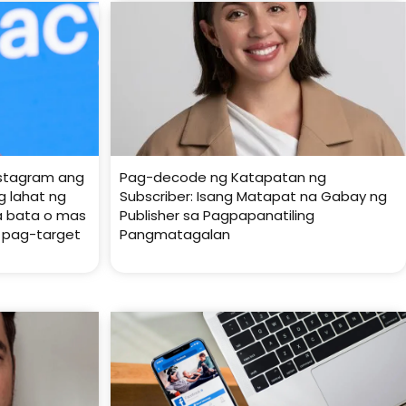
stagram ang
Pag-decode ng Katapatan ng
 lahat ng
Subscriber: Isang Matapat na Gabay ng
a bata o mas
Publisher sa Pagpapanatiling
 pag-target
Pangmatagalan