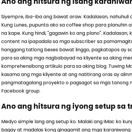
Ano ang hitsura ng isang karaniwa
Siyempre, iba-iba ang bawat araw. Kadalasan, nahuhuli a
Kung Lunes, pupunta ako sa coffee shop para planuhin 
na kape. Kung hindi, "gagawin ko ang plano". Kadalasan,
content na ipapadala sa mga subscriber sa pamamagita
hanggang tatlong beses bawat linggo, pagkatapos ay sa
para sa aking mga nagbabayad na kliyente sa aking me
komprehensibong artikulo para sa aking blog. Tuwing Ma
kasama ang mga kliyente at ang natitirang oras ay ali
pangmatagalang proyekto o pagsagot sa mga tanong ng
Facebook group.
Ano ang hitsura ng iyong setup sa 
Medyo simple lang ang setup ko. Malaki ang iMac ko k
bagay at madalas kong ginagamit ang mga karaniwang a