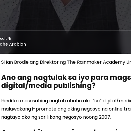
edit Ni
ahe Arabian
Si Ian Brodie ang Direktor ng The Rainmaker Academy Li
Ano ang nagtulak sa iyo para ma
digital/media publishing?
Hindi ko masasabing nagtatrabaho ako “sa” digital/media
malawakang i-promote ang aking negosyo na online trai
nagtayo ako ng sarili kong negosyo noong 2007.