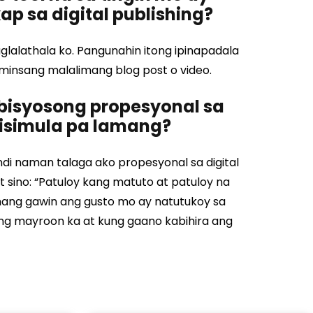
p sa digital publishing?
lalathala ko. Pangunahin itong ipinapadala
insang malalimang blog post o video.
bisyosong propesyonal sa
sisimula pa lamang?
indi naman talaga ako propesyonal sa digital
it sino: “Patuloy kang matuto at patuloy na
ang gawin ang gusto mo ay natutukoy sa
g mayroon ka at kung gaano kabihira ang