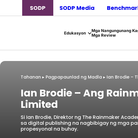
SODP
SODP Media
Benchmark
Mga Nangungunang Kag
Edukasyon
Mga Review
Tahanan
▸
Pagpapaunlad ng Madla
▸
Ian Brodie – 
Ian Brodie – Ang Rai
Limited
Si Ian Brodie, Direktor ng The Rainmaker Aca
sa digital publishing na nagbibigay ng mga
propesyonal na buhay.