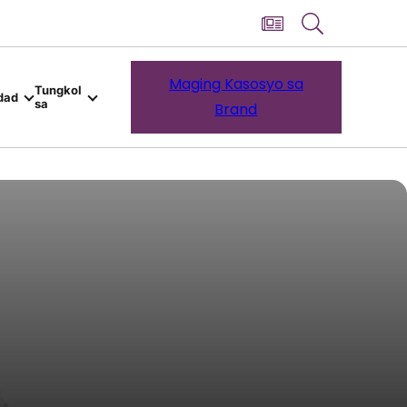
Maging Kasosyo sa
Tungkol
dad
sa
Brand