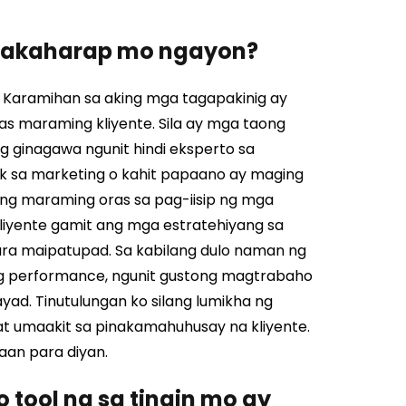
nakaharap mo ngayon?
Karamihan sa aking mga tagapakinig ay
s maraming kliyente. Sila ay mga taong
 ginagawa ngunit hindi eksperto sa
k sa marketing o kahit papaano ay maging
 ng maraming oras sa pag-iisip ng mga
kliyente gamit ang mga estratehiyang sa
para maipatupad.
Sa kabilang dulo naman ng
g performance, ngunit gustong magtrabaho
d. Tinutulungan ko silang lumikha ng
 umaakit sa pinakamahuhusay na kliyente.
an para diyan.
 tool na sa tingin mo ay